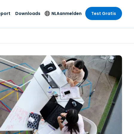
pport
Downloads
NL
Aanmelden
Test Gratis
 branche
 branche
Securityproducten
Taal
e remote
ondersteuning
s
s
Antivirus
English
mote
us
Entertainment
Entertainment
Endpointdetectie en
Deutsch
SSO en
-respons
e
idszorg
Español
id. On-
Foxpass Wifi Access
del
del
Français
& Control
& Publieke
gie
Zero Trust Secure
Italiano
Workspace
Nederlands
uur & Design
Shield (Anti-
Português
oplichting)
n & Accounting
le bedrijfstakken
简体中文
Alle producten
繁體中文