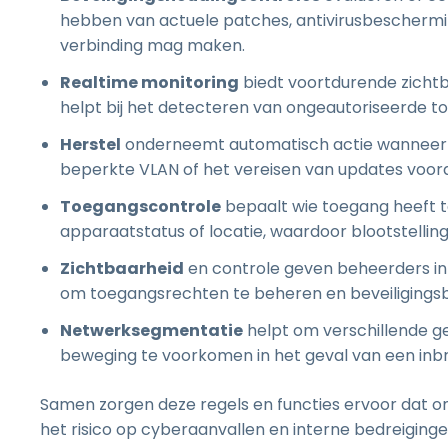
hebben van actuele patches, antivirusbescherm
verbinding mag maken.
Realtime monitoring
biedt voortdurende zichtb
helpt bij het detecteren van ongeautoriseerde t
Herstel
onderneemt automatisch actie wanneer ee
beperkte VLAN of het vereisen van updates voor
Toegangscontrole
bepaalt wie toegang heeft t
apparaatstatus of locatie, waardoor blootstelli
Zichtbaarheid
en controle geven beheerders inz
om toegangsrechten te beheren en beveiligingsbe
Netwerksegmentatie
helpt om verschillende ge
beweging te voorkomen in het geval van een inb
Samen zorgen deze regels en functies ervoor dat
het risico op cyberaanvallen en interne bedreiging