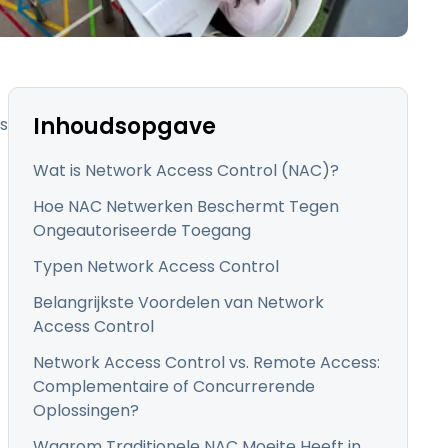
日本語
한국어
ภาษาไทย
Bahasa
Inhoudsopgave
s
Wat is Network Access Control (NAC)?
Hoe NAC Netwerken Beschermt Tegen
Ongeautoriseerde Toegang
lle sectoren
Typen Network Access Control
Belangrijkste Voordelen van Network
Access Control
Network Access Control vs. Remote Access:
Complementaire of Concurrerende
Oplossingen?
Waarom Traditionele NAC Moeite Heeft in