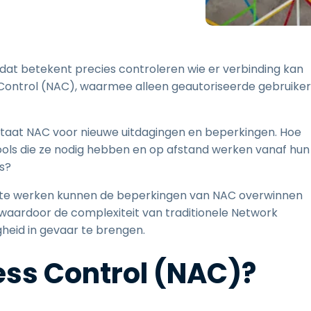
Ondersteuning op locatie
Remote access via
RDP/SSH/VNC
Op afstand werken met
 dat betekent precies controleren wie er verbinding kan
Wacom
Control (NAC), waarmee alleen geautoriseerde gebruiker
Toegang op afstand voor
Labo's
Endpoint-beveiliging
 staat NAC voor nieuwe uitdagingen en beperkingen. Hoe
ools die ze nodig hebben en op afstand werken vanaf hun
Ontdek alle behoeften
Ontdek a
s?
emote werken kunnen de beperkingen van NAC overwinnen
 waardoor de complexiteit van traditionele Network
heid in gevaar te brengen.
ess Control (NAC)?