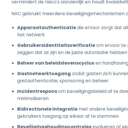
vermindert de risico's aanzienlijk en houdt kwaadwi
NAC gebruikt meerdere beveiligingsmechanismen om
Apparaatauthenticatie
die ervoor zorgt dat 
het netwerk
Gebruikersidentiteitsverificatie
om ervoor te z
zeggen dat ze zijn en de juiste autorisatie hebben
Beheer van beleidslevenscyclus
en handhaving 
Gastnetwerktoegang
zodat gasten zich kunnen r
gastauthenticatie, sponsoring en beheer
Incidentrespons
om beveiligingsbeleid af te d
minimaliseren
Bidirectionele integratie
met andere beveiligin
gebruikers toegang op elkaar af te stemmen
Beveiligingshoudingcontroles
evalueren of ee