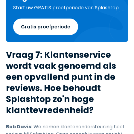
Start uw GRATIS proefperiode van Splashtop
Gratis proefperiode
Vraag 7: Klantenservice
wordt vaak genoemd als
een opvallend punt in de
reviews. Hoe behoudt
Splashtop zo'n hoge
klanttevredenheid?
Bob Davis:
We nemen klantenondersteuning heel