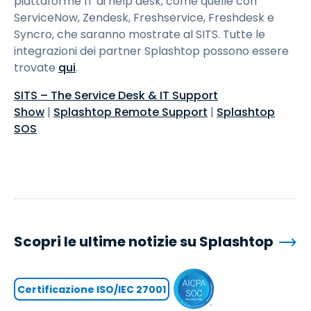
piattaforme IT di help desk, come quelle con
ServiceNow, Zendesk, Freshservice, Freshdesk e
Syncro, che saranno mostrate al SITS. Tutte le
integrazioni dei partner Splashtop possono essere
trovate
qui
.
SITS – The Service Desk & IT Support
Show
|
Splashtop Remote Support
|
Splashtop
SOS
Scopri le ultime notizie su Splashtop
Certificazione ISO/IEC 27001