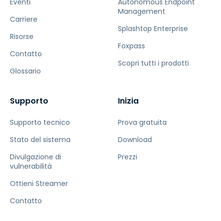
Eventi
Autonomous Endpoint
Management
Carriere
Splashtop Enterprise
Risorse
Foxpass
Contatto
Scopri tutti i prodotti
Glossario
Supporto
Inizia
Supporto tecnico
Prova gratuita
Stato del sistema
Download
Divulgazione di
Prezzi
vulnerabilità
Ottieni Streamer
Contatto