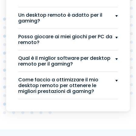
Un desktop remoto è adatto per il
gaming?
Posso giocare ai miei giochi per PC da
remoto?
Qual è il miglior software per desktop
remoto per il gaming?
Come faccio a ottimizzare il mio
desktop remoto per ottenere le
migliori prestazioni di gaming?