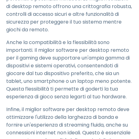
di desktop remoto offrono una crittografia robusta,
controlli di accesso sicuri e altre funzionalità di
sicurezza per proteggere il tuo sistema mentre
giochi da remoto.
Anche la compatibilità e la flessibilità sono
importanti. Il miglior software per desktop remoto
per il gaming deve supportare un'ampia gamma di
dispositivi e sistemi operativi, consentendoti di
giocare dal tuo dispositivo preferito, che sia un
tablet, uno smartphone o un laptop meno potente.
Questa flessibilità ti permette di goderti la tua
esperienza di gioco senza legarti al tuo hardware.
Infine, il miglior software per desktop remoto deve
ottimizzare l'utilizzo della larghezza di banda e
fornire un'esperienza di streaming fluida, anche su
connessioni internet non ideali. Questo è essenziale