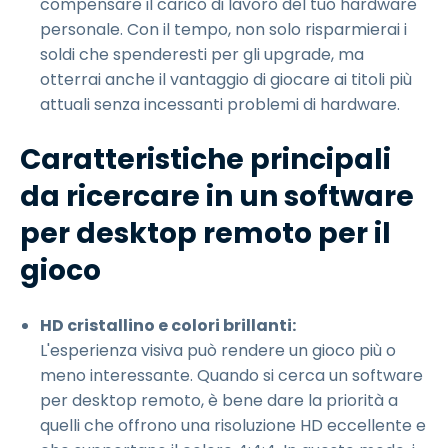
compensare il carico di lavoro del tuo hardware
personale. Con il tempo, non solo risparmierai i
soldi che spenderesti per gli upgrade, ma
otterrai anche il vantaggio di giocare ai titoli più
attuali senza incessanti problemi di hardware.
Caratteristiche principali
da ricercare in un software
per desktop remoto per il
gioco
HD cristallino e colori brillanti:
L'esperienza visiva può rendere un gioco più o
meno interessante. Quando si cerca un software
per desktop remoto, è bene dare la priorità a
quelli che offrono una risoluzione HD eccellente e