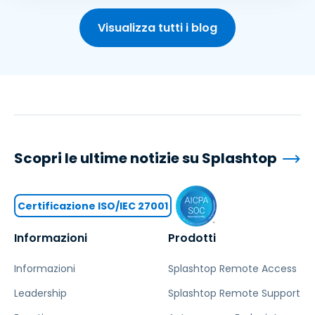
Visualizza tutti i blog
Scopri le ultime notizie su Splashtop
Certificazione ISO/IEC 27001
Informazioni
Prodotti
Informazioni
Splashtop Remote Access
Leadership
Splashtop Remote Support