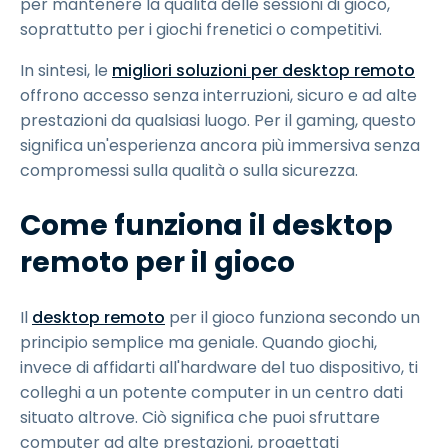
per mantenere la qualità delle sessioni di gioco,
soprattutto per i giochi frenetici o competitivi.
In sintesi, le
migliori soluzioni per desktop remoto
offrono accesso senza interruzioni, sicuro e ad alte
prestazioni da qualsiasi luogo. Per il gaming, questo
significa un'esperienza ancora più immersiva senza
compromessi sulla qualità o sulla sicurezza.
Come funziona il desktop
remoto per il gioco
Il
desktop remoto
per il gioco funziona secondo un
principio semplice ma geniale. Quando giochi,
invece di affidarti all'hardware del tuo dispositivo, ti
colleghi a un potente computer in un centro dati
situato altrove. Ciò significa che puoi sfruttare
computer ad alte prestazioni, progettati