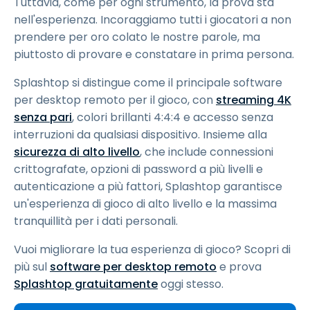
Tuttavia, come per ogni strumento, la prova sta
nell'esperienza. Incoraggiamo tutti i giocatori a non
prendere per oro colato le nostre parole, ma
piuttosto di provare e constatare in prima persona.
Splashtop si distingue come il principale software
per desktop remoto per il gioco, con
streaming 4K
senza pari
, colori brillanti 4:4:4 e accesso senza
interruzioni da qualsiasi dispositivo. Insieme alla
sicurezza di alto livello
, che include connessioni
crittografate, opzioni di password a più livelli e
autenticazione a più fattori, Splashtop garantisce
un'esperienza di gioco di alto livello e la massima
tranquillità per i dati personali.
Vuoi migliorare la tua esperienza di gioco? Scopri di
più sul
software per desktop remoto
e prova
Splashtop gratuitamente
oggi stesso.