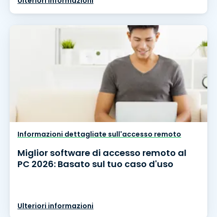
Ulteriori informazioni
Informazioni dettagliate sull'accesso remoto
Miglior software di accesso remoto al
PC 2026: Basato sul tuo caso d'uso
Ulteriori informazioni