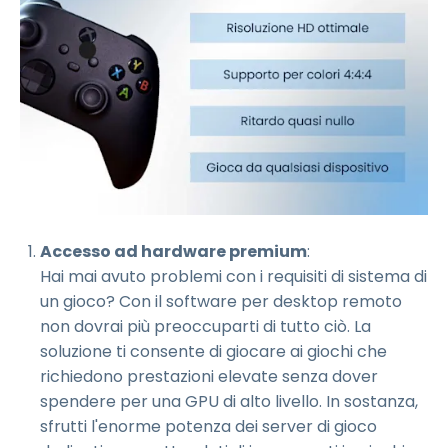
Accesso ad hardware premium
:
Hai mai avuto problemi con i requisiti di sistema di
un gioco? Con il software per desktop remoto
non dovrai più preoccuparti di tutto ciò. La
soluzione ti consente di giocare ai giochi che
richiedono prestazioni elevate senza dover
spendere per una GPU di alto livello. In sostanza,
sfrutti l'enorme potenza dei server di gioco