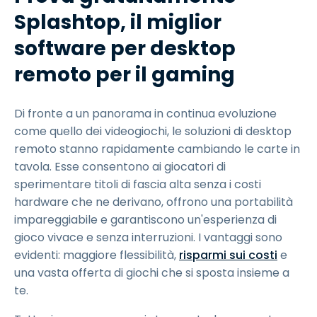
Splashtop,
il miglior
software per desktop
remoto per il gaming
Di fronte a un panorama in continua evoluzione
come quello dei videogiochi, le soluzioni di desktop
remoto stanno rapidamente cambiando le carte in
tavola. Esse consentono ai giocatori di
sperimentare titoli di fascia alta senza i costi
hardware che ne derivano, offrono una portabilità
impareggiabile e garantiscono un'esperienza di
gioco vivace e senza interruzioni. I vantaggi sono
evidenti: maggiore flessibilità,
risparmi sui costi
e
una vasta offerta di giochi che si sposta insieme a
te.