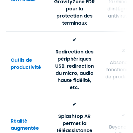
GravityZone EDR
terminaux
pour la
d’intégrati
protection des
antivirus/
terminaux
✔
✘
Redirection des
périphériques
Outils de
Absence 
USB, redirection
productivité
fonctionnal
du micro, audio
de producti
haute fidélité,
etc.
✔
✔
Splashtop AR
Réalité
permet la
BeyondTr
augmentée
téléassistance