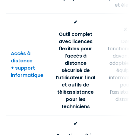
et élevé
✔
✘
Outil complet
avec licences
Des
flexibles pour
fonctionnal
Accès à
l’accès à
davanta
distance
distance
adaptées 
+ support
sécurisé de
équipes
informatique
l’utilisateur final
informatiq
et outils de
pour
téléassistance
l'assistanc
pour les
distanc
techniciens
✔