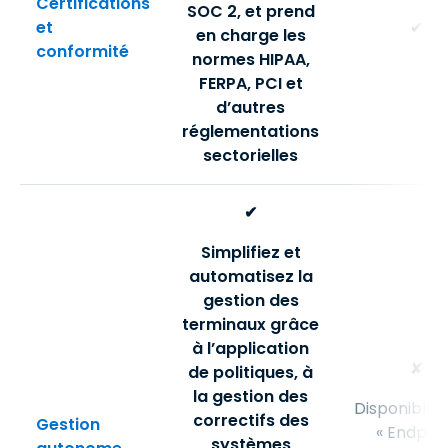
Certifications
SOC 2, et prend
et
✔
en charge les
conformité
normes HIPAA,
FERPA, PCI et
d’autres
réglementations
sectorielles
✔
Simplifiez et
automatisez la
gestion des
terminaux grâce
à l’application
✘
de politiques, à
la gestion des
Disponible 
correctifs des
Gestion
« Endpoi
systèmes