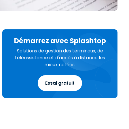
日本語
Tous les produits
한국어
ภาษาไทย
Bahasa
Démarrez avec Splashtop
Solutions de gestion des terminaux, de
e
téléassistance et d'accès à distance les
mieux notées.
 les secteurs
é
Essai gratuit