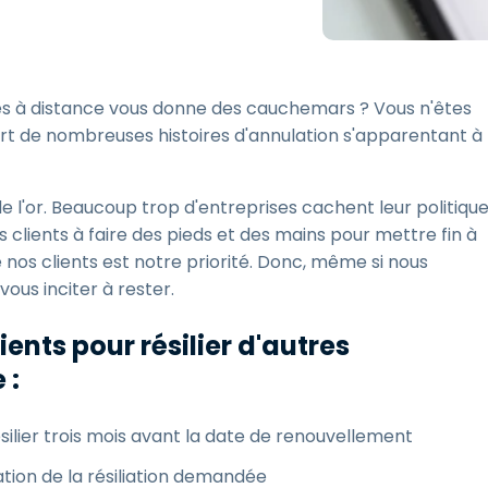
Assistance sur le terrain
Accès à distance via
RDP/SSH/VNC
accès à distance vous donne des cauchemars ? Vous n'êtes
Travail à distance avec
Wacom
t part de nombreuses histoires d'annulation s'apparentant à
Accès virtuel aux salles
informatiques
de l'or. Beaucoup trop d'entreprises cachent leur politiqu
Sécurité des points
s clients à faire des pieds et des mains pour mettre fin à
terminaux
 nos clients est notre priorité. Donc, même si nous
Voir tous
vous inciter à rester.
Voir tous les besoins
d’activit
ients pour résilier d'autres
 :
ésilier trois mois avant la date de renouvellement
tion de la résiliation demandée