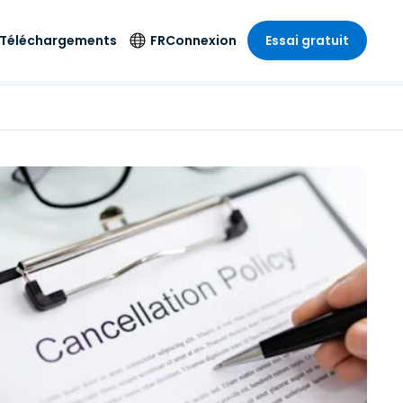
Téléchargements
FR
Connexion
Essai gratuit
strie
strie
Langue
Produits de
sécurité
s à
ique
n
n
res
English
ne
Antivirus
e
 Divertissements
 Divertissements
Deutsch
e de
Détection et
sionnelle
ecine
Español
réponse sur les
estion
terminaux
ce
ce
on sur
Français
e
Accès et contrôle
ation et secteur
gie
Italiano
Wi-Fi Foxpass
Nederlands
Espace de travail
ure & Design
sécurisé Zero Trust
Português
et comptabilité
 les secteurs
Shield (Anti-
简体中文
arnaque)
繁體中文