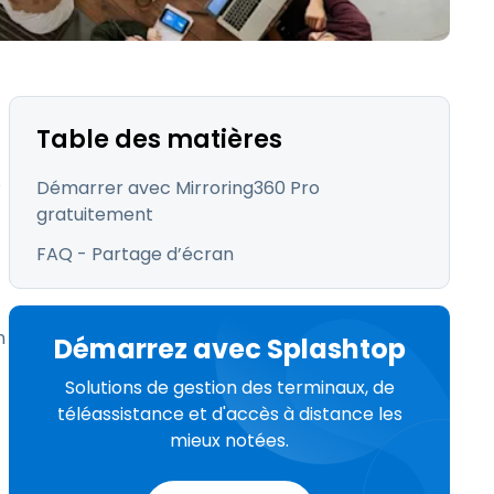
日本語
Tous les produits
한국어
ภาษาไทย
Bahasa
Table des matières
s
Démarrer avec Mirroring360 Pro
gratuitement
FAQ - Partage d’écran
 les secteurs
é
n
Démarrez avec Splashtop
Solutions de gestion des terminaux, de
téléassistance et d'accès à distance les
mieux notées.