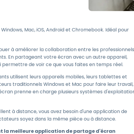
Assistance sur le terrain
Accès à distance via
RDP/SSH/VNC
s Windows, Mac, iOS, Android et Chromebook. Idéal pour
Travail à distance avec
Wacom
Accès virtuel aux salles
uer à améliorer la collaboration entre les professionnel
informatiques
ants. En partageant votre écran avec un autre appareil,
Sécurité des points
ui permettre de voir ce que vous faites en temps réel.
terminaux
Voir tous
nts utilisent leurs appareils mobiles, leurs tablettes et
Voir tous les besoins
d’activit
urs traditionnels Windows et Mac pour faire leur travail,
'écran prenne en charge plusieurs systèmes d'exploitatio
lent à distance, vous avez besoin d'une application de
ctateurs soyez dans la même pièce ou à distance.
t la meilleure application de partage d'écran