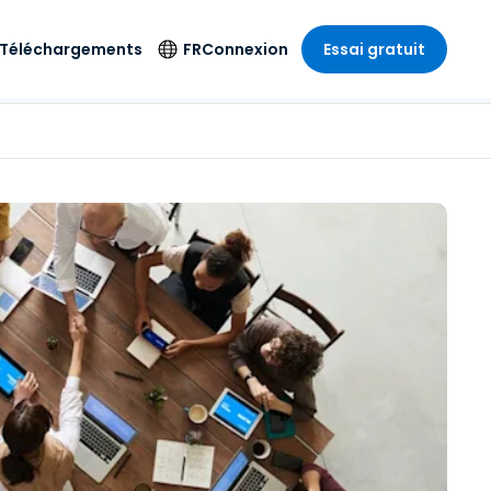
Téléchargements
FR
Connexion
Essai gratuit
strie
strie
Langue
Produits de
sécurité
s à
ique
n
n
res
English
ne
Antivirus
e
 Divertissements
 Divertissements
Deutsch
e de
Détection et
sionnelle
ecine
Español
réponse sur les
estion
terminaux
ce
ce
on sur
Français
e
Accès et contrôle
ation et secteur
gie
Italiano
Wi-Fi Foxpass
Nederlands
Espace de travail
ure & Design
sécurisé Zero Trust
Português
et comptabilité
 les secteurs
Shield (Anti-
简体中文
arnaque)
繁體中文