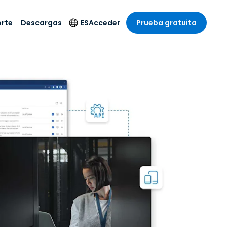
rte
Descargas
ES
Acceder
Prueba gratuita
stria
stria
s
Idioma
Productos de
seguridad
remoto de
écnico
n
n
English
ial y
Antivirus
l sistema
 entretenimiento
 entretenimiento
Deutsch
to con
Detección y
dad de
 médica
Español
respuesta de puntos
zada.
finales
 por menor
 por menor
isponible.
Français
Acceso y control de
y sector público
ía
Italiano
Wi-Fi de Foxpass
ura y Diseño
Nederlands
Espacio de trabajo
y contabilidad
seguro Zero Trust
Português
s los sectores
Shield (Antiestafa)
简体中文
繁體中文