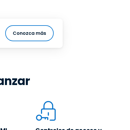
Conozca más
anzar