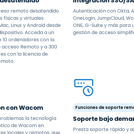
 desatendido
Integración SSO/S
eso remoto desatendido
Autenticación con Okta, A
 físicas y virtuales
OneLogin, JumpCloud, W
ac, Linux y Android desde
ONE, G-Suite y más para 
dispositivo. Acceda a un
gestión de acceso simplif
 10 ordenadores con la
de acceso Remoto y a 300
s con la licencia de
emoto.
ón con Wacom
Funciones de soporte rem
Soporte bajo dema
n problemas la tecnología
óptico de Wacom en
Presta soporte rápido y a
es locales y remotos, que