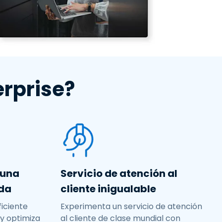
Todos los
日本語
productos
한국어
ภาษาไทย
Bahasa
erprise?
todos los
 una
Servicio de atención al
ada
cliente inigualable
iciente
Experimenta un servicio de atención
 y optimiza
al cliente de clase mundial con