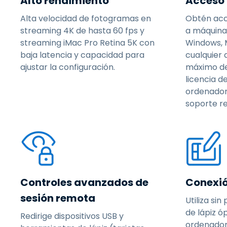
Alto rendimiento
Acceso
Alta velocidad de fotogramas en
Obtén acc
streaming 4K de hasta 60 fps y
a máquinas
streaming iMac Pro Retina 5K con
Windows, M
baja latencia y capacidad para
cualquier 
ajustar la configuración.
máximo de
licencia 
ordenadore
soporte r
Controles avanzados de
Conexi
sesión remota
Utiliza si
de lápiz 
Redirige dispositivos USB y
ordenador