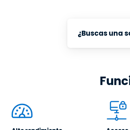
¿Buscas una so
Func