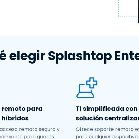
Soporte sobre el terreno
Acceso remoto a través
de RDP/SSH/VNC
Teletrabajar con Wacom
Acceso Remoto a
Laboratorio
é elegir Splashtop Ent
Seguridad del punto final
Explorar todas las
Explorar 
necesidades
sectores
 remoto para
TI simplificada con
 híbridos
solución centraliz
l acceso remoto seguro y
Ofrece soporte remoto ef
ndimiento para que los
para cualquier dispositivo