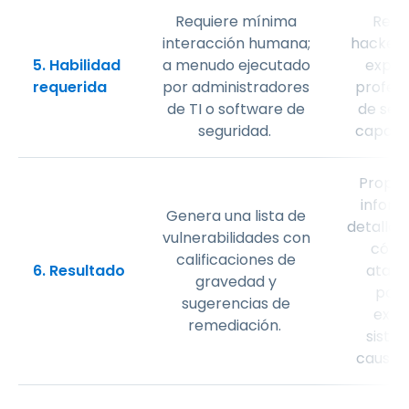
Requiere mínima
Requ
interacción humana;
hackers
5. Habilidad
a menudo ejecutado
exper
requerida
por administradores
profesi
de TI o software de
de seg
seguridad.
capaci
Propor
inform
Genera una lista de
detallad
vulnerabilidades con
cómo
calificaciones de
6. Resultado
ataca
gravedad y
podr
sugerencias de
expl
remediación.
siste
causar