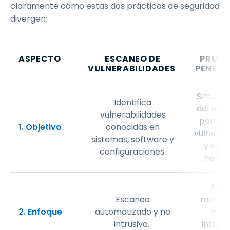
claramente cómo estas dos prácticas de seguridad
divergen:
ASPECTO
ESCANEO DE
PRUEB
VULNERABILIDADES
PENETR
Simula 
Identifica
del mun
vulnerabilidades
para ex
1. Objetivo
conocidas en
vulnerab
sistemas, software y
y eval
configuraciones.
riesgo
Prue
Escaneo
manual
2. Enfoque
automatizado y no
men
intrusivo.
intrusi