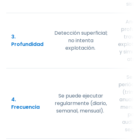
siste
Anális
profund
Detección superficial;
3.
través
no intenta
Profundidad
explotac
explotación.
y simula
ataq
Se re
periódi
(trimes
Se puede ejecutar
4.
anualme
regularmente (diario,
Frecuencia
menudo
semanal, mensual).
part
auditor
segur