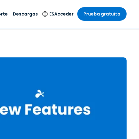
rte
Descargas
ES
Acceder
Prueba gratuita
stria
stria
s
Idioma
Productos de
seguridad
remoto de
écnico
n
n
English
ial y
Antivirus
l sistema
 entretenimiento
 entretenimiento
Deutsch
to con
Detección y
dad de
 médica
Español
respuesta de puntos
zada.
finales
 por menor
 por menor
isponible.
Français
Acceso y control de
y sector público
ía
Italiano
Wi-Fi de Foxpass
ura y Diseño
Nederlands
Espacio de trabajo
y contabilidad
seguro Zero Trust
Português
s los sectores
Shield (Antiestafa)
简体中文
繁體中文