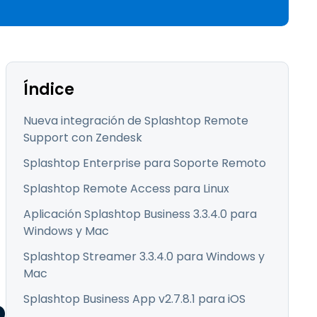
Todos los
日本語
productos
한국어
ภาษาไทย
Bahasa
Índice
Nueva integración de Splashtop Remote
Support con Zendesk
todos los
Splashtop Enterprise para Soporte Remoto
Splashtop Remote Access para Linux
Aplicación Splashtop Business 3.3.4.0 para
Windows y Mac
Splashtop Streamer 3.3.4.0 para Windows y
Mac
Splashtop Business App v2.7.8.1 para iOS
o