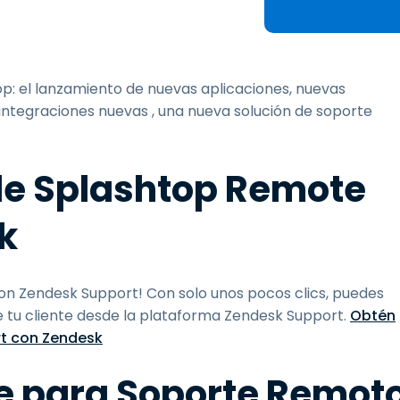
Soporte sobre el terreno
Acceso remoto a través
de RDP/SSH/VNC
Teletrabajar con Wacom
: el lanzamiento de nuevas aplicaciones, nuevas
Acceso Remoto a
integraciones nuevas , una nueva solución de soporte
Laboratorio
Seguridad del punto final
de Splashtop Remote
Explorar todas las
Explorar 
necesidades
sectores
k
n Zendesk Support! Con solo unos pocos clics, puedes
e tu cliente desde la plataforma Zendesk Support.
Obtén
t con Zendesk
se para Soporte Remot