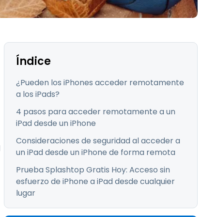
Todos los
日本語
productos
한국어
ภาษาไทย
Bahasa
Índice
¿Pueden los iPhones acceder remotamente
a los iPads?
todos los
4 pasos para acceder remotamente a un
iPad desde un iPhone
Consideraciones de seguridad al acceder a
l
un iPad desde un iPhone de forma remota
Prueba Splashtop Gratis Hoy: Acceso sin
esfuerzo de iPhone a iPad desde cualquier
lugar