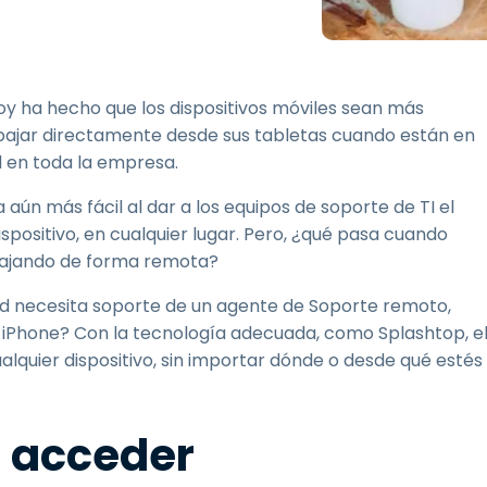
Soporte sobre el terreno
Acceso remoto a través
de RDP/SSH/VNC
Teletrabajar con Wacom
oy ha hecho que los dispositivos móviles sean más
Acceso Remoto a
ajar directamente desde sus tabletas cuando están en
Laboratorio
d en toda la empresa.
Seguridad del punto final
aún más fácil al dar a los equipos de soporte de TI el
positivo, en cualquier lugar. Pero, ¿qué pasa cuando
Explorar todas las
Explorar 
necesidades
sectores
bajando de forma remota?
Pad necesita soporte de un agente de Soporte remoto,
Phone? Con la tecnología adecuada, como Splashtop, e
lquier dispositivo, sin importar dónde o desde qué estés
s acceder