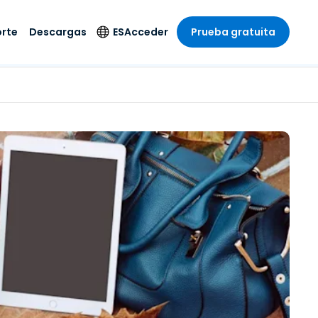
rte
Descargas
ES
Acceder
Prueba gratuita
stria
stria
s
Idioma
Productos de
seguridad
remoto de
écnico
n
n
English
ial y
Antivirus
l sistema
 entretenimiento
 entretenimiento
Deutsch
to con
Detección y
dad de
 médica
Español
respuesta de puntos
zada.
finales
 por menor
 por menor
isponible.
Français
Acceso y control de
y sector público
ía
Italiano
Wi-Fi de Foxpass
ura y Diseño
Nederlands
Espacio de trabajo
y contabilidad
seguro Zero Trust
Português
s los sectores
Shield (Antiestafa)
简体中文
繁體中文