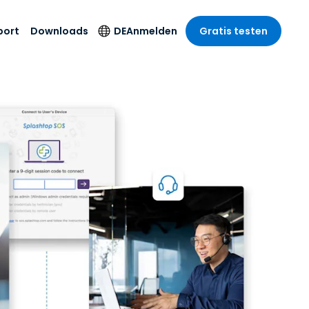
port
Downloads
DE
Anmelden
Gratis testen
anche
anche
-Unternehmen
Sicherheitsprodukte
Sprache
riff der
er Support
wesen
wesen
Antivirus
English
sse und
tus
nd Unterhaltung
nd Unterhaltung
Endpunkterkennung
Deutsch
t SSO
und -reaktion
r
itswesen
Español
 On-
Foxpass Wi-Fi Zugriff
del
del
Français
und Kontrolle
gen und
gie
Sicherer Zero-Trust-
Italiano
her Sektor
Arbeitsbereich
Nederlands
ur und Design
Shield (Anti-Betrug)
Português
nchen anzeigen
 & Buchhaltung
简体中文
Alle Produkte
繁體中文