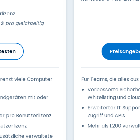
rlizenz
$
pro gleichzeitig
testen
Preisangeb
grenzt viele Computer
Für Teams, die alles au
Verbesserte Sicherheit
Endgeräten mit oder
Whitelisting und clo
Erweiterter IT Suppo
er pro Benutzerlizenz
Zugriff und APIs
utzerlizenz
Mehr als 1.200 verwa
 zusätzliche verwaltete