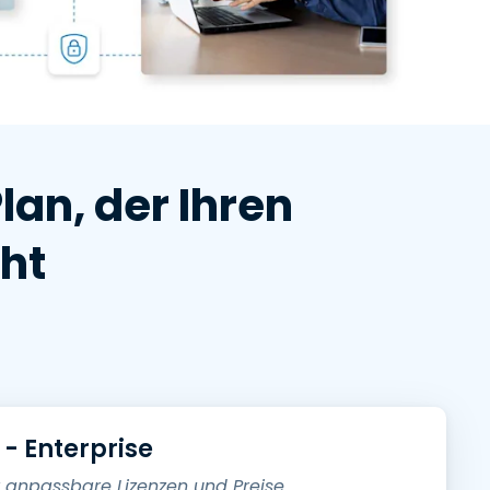
日本語
한국어
ภาษาไทย
Bahasa
an, der Ihren
ht
nchen entdecken
- Enterprise
r anpassbare Lizenzen und Preise