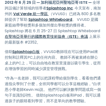
2012 年 6 月 25 日 — 加利福尼亞州聖地亞哥 ISTE —
全球
跨設備計算領域的領導者
Splashtop Inc
. 今天宣布，南加
州的
Val Verde 統一學區
（VVUSD）已經為 800 多名教
師提供了幫助
Splashtop Whiteboard
。 VVUSD 是國
家藍絲帶學校獎和多個加州傑出學校獎的獲得者。
Splashtop 將在 6 月 25-27 日 Splashtop Whiteboard
在聖地亞哥舉行的國際教育技術協會（ISTE）會議
上展示
的最新版本 #2352。
借助
Splashtop白板
，VVUSD教師現在可以使用iPad來
控制和註釋其PC上的任何內容。 教師不再被束縛在辦公
桌上的PC上，可以自由地在教室里漫遊以吸引學生，從而
在增強學習的同時減少課堂管理挑戰。
“作為一名老師，我可以把課程帶給個別學生，看看他們通
過指尖學到了什麼，全班同學都可以分享這種經驗，”白求
恩小學老師Kevin Ho說。 他們可以解決數學問題或寫一個
句子並識別詞性。 借助Splashtop白板和iPad，我可以通
過孩子的眼睛看到學習，而不是單向的教學體驗。