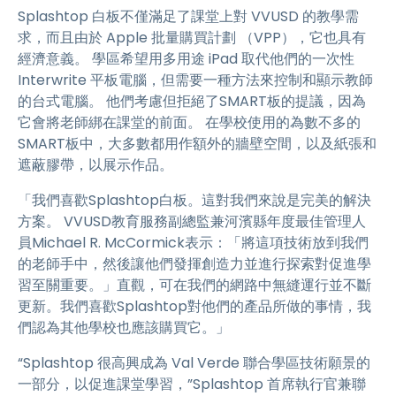
Splashtop 白板不僅滿足了課堂上對 VVUSD 的教學需
求，而且由於 Apple 批量購買計劃 （VPP），它也具有
經濟意義。 學區希望用多用途 iPad 取代他們的一次性
Interwrite 平板電腦，但需要一種方法來控制和顯示教師
的台式電腦。 他們考慮但拒絕了SMART板的提議，因為
它會將老師綁在課堂的前面。 在學校使用的為數不多的
SMART板中，大多數都用作額外的牆壁空間，以及紙張和
遮蔽膠帶，以展示作品。
「我們喜歡Splashtop白板。這對我們來說是完美的解決
方案。 VVUSD教育服務副總監兼河濱縣年度最佳管理人
員Michael R. McCormick表示：「將這項技術放到我們
的老師手中，然後讓他們發揮創造力並進行探索對促進學
習至關重要。」直觀，可在我們的網路中無縫運行並不斷
更新。我們喜歡Splashtop對他們的產品所做的事情，我
們認為其他學校也應該購買它。」
“Splashtop 很高興成為 Val Verde 聯合學區技術願景的
一部分，以促進課堂學習，”Splashtop 首席執行官兼聯