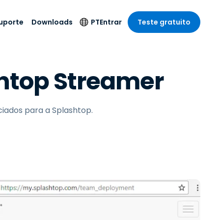
uporte
Downloads
PT
Entrar
Teste gratuito
r
r
s
te
Produtos de
Idioma
htop Streamer
Segurança
remoto de
o
o
e técnico
English
rial e
Antivírus
Entretenimento
Entretenimento
 do Sistema
Deutsch
oto com
Detecção e
dade de
iados para a Splashtop.
Español
Resposta de
to
Endpoint
pção On-
Français
el.
Foxpass Acesso e
e Sector Público
ia
Italiano
Controle Wi-Fi
ra e Design
Nederlands
Espaço de Trabalho
dade e Finanças
Seguro Zero Trust
Português
s os Setores
Shield (Anti-fraude)
简体中文
繁體中文