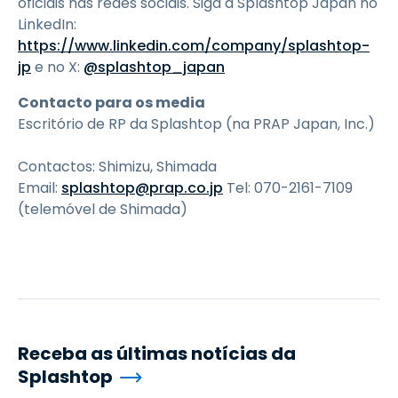
oficiais nas redes sociais. Siga a Splashtop Japan no
LinkedIn:
https://www.linkedin.com/company/splashtop-
jp
e no X:
@splashtop_japan
Contacto para os media
Escritório de RP da Splashtop (na PRAP Japan, Inc.)
Contactos: Shimizu, Shimada
Email:
splashtop@prap.co.jp
Tel: 070-2161-7109
(telemóvel de Shimada)
Receba as últimas notícias da
Splashtop