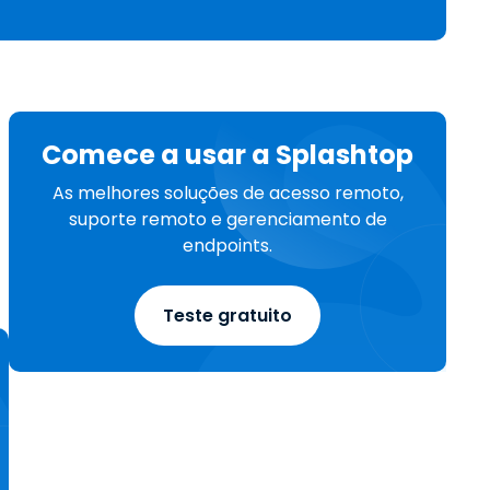
Todos os Produtos
日本語
한국어
ภาษาไทย
Bahasa
Comece a usar a Splashtop
As melhores soluções de acesso remoto,
suporte remoto e gerenciamento de
todas as
endpoints.
s
Teste gratuito