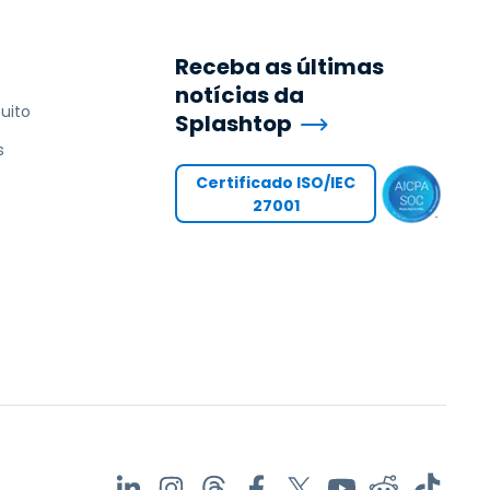
Receba as últimas
notícias da
uito
Splashtop
s
Certificado ISO/IEC
27001