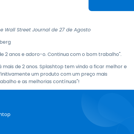
Suporte de Campo
Acesso Remoto via
RDP/SSH/VNC
Trabalho à Distância com
he Wall Street Journal de 27 de Agosto
a Wacom
Laboratórios Remotos
sberg
Segurança de Endpoint
de 2 anos e adoro-o. Continua com o bom trabalho".
Explore Todas as
Explore 
mais de 2 anos. Splashtop tem vindo a ficar melhor e
Necessidades
indústria
efinitivamente um produto com um preço mais
balho e as melhorias contínuas"!
shtop