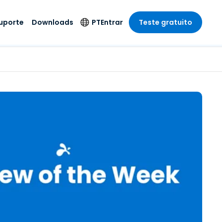
uporte
Downloads
PT
Entrar
Teste gratuito
r
r
s
te
Produtos de
Idioma
Segurança
remoto de
o
o
e técnico
English
rial e
Antivírus
Entretenimento
Entretenimento
 do Sistema
Deutsch
oto com
Detecção e
dade de
Español
Resposta de
to
Endpoint
pção On-
Français
el.
Foxpass Acesso e
e Sector Público
ia
Italiano
Controle Wi-Fi
ra e Design
Nederlands
Espaço de Trabalho
dade e Finanças
Seguro Zero Trust
Português
s os Setores
Shield (Anti-fraude)
简体中文
繁體中文