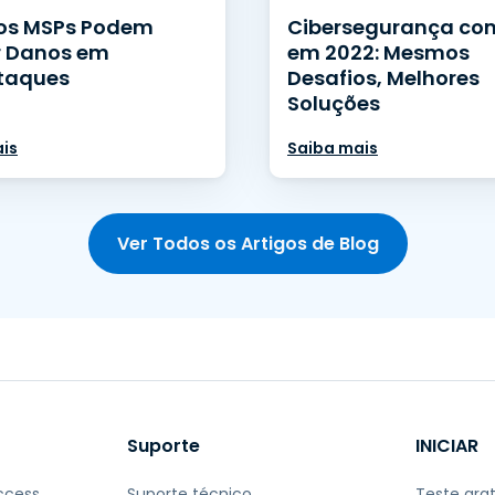
os MSPs Podem
Cibersegurança co
r Danos em
em 2022: Mesmos
taques
Desafios, Melhores
Soluções
is
Saiba mais
Ver Todos os Artigos de Blog
Suporte
INICIAR
ccess
Suporte técnico
Teste grat