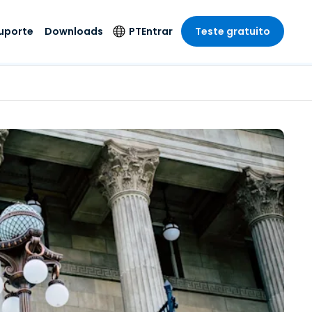
uporte
Downloads
PT
Entrar
Teste gratuito
r
r
s
te
Produtos de
Idioma
Segurança
remoto de
o
o
e técnico
English
rial e
Antivírus
Entretenimento
Entretenimento
 do Sistema
Deutsch
oto com
Detecção e
dade de
Español
Resposta de
to
Endpoint
pção On-
Français
el.
Foxpass Acesso e
e Sector Público
ia
Italiano
Controle Wi-Fi
ra e Design
Nederlands
Espaço de Trabalho
dade e Finanças
Seguro Zero Trust
Português
s os Setores
Shield (Anti-fraude)
简体中文
繁體中文