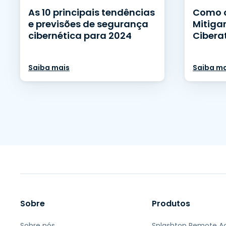
As 10 principais tendências
Como 
e previsões de segurança
Mitiga
cibernética para 2024
Cibera
Saiba mais
Saiba ma
Sobre
Produtos
Sobre nós
Splashtop Remote A