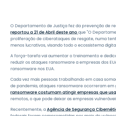
O Departamento de Justiça fez da prevenção de re
reportou a 21 de Abril deste ano
que "O Departamen
proliferação de ciberataques de resgate, numa ten
menos lucrativos, visando todo o ecossistema digital
A força-tarefa vai aumentar o treinamento e dedi
reduzir os ataques ransomware a empresas dos EUA.
ransomware nos EUA.
Cada vez mais pessoas trabalhando em casa soma
de pandemia, ataques ransomware ocorreram em g
ransomware costumam atingir empresas que usa
remotos, o que pode deixar as empresas vulnerávei
Recentemente, a
Agência de Segurança Cibernétic
federais foram comprometidas por meio de vulnera