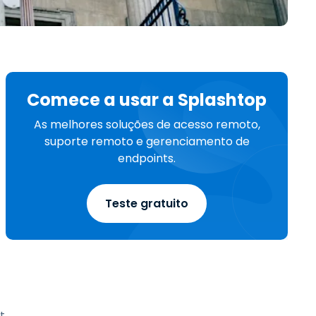
Todos os Produtos
日本語
한국어
ภาษาไทย
Bahasa
Comece a usar a Splashtop
As melhores soluções de acesso remoto,
suporte remoto e gerenciamento de
todas as
endpoints.
s
Teste gratuito
t