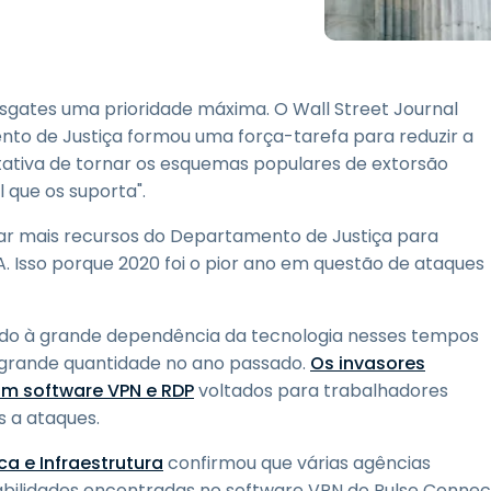
Suporte de Campo
Acesso Remoto via
RDP/SSH/VNC
Trabalho à Distância com
sgates uma prioridade máxima. O Wall Street Journal
a Wacom
to de Justiça formou uma força-tarefa para reduzir a
Laboratórios Remotos
tativa de tornar os esquemas populares de extorsão
Segurança de Endpoint
 que os suporta".
car mais recursos do Departamento de Justiça para
Explore Todas as
Explore 
Necessidades
indústria
 Isso porque 2020 foi o pior ano em questão de ataques
do à grande dependência da tecnologia nesses tempos
rande quantidade no ano passado.
Os invasores
m software VPN e RDP
voltados para trabalhadores
s a ataques.
a e Infraestrutura
confirmou que várias agências
bilidades encontradas no software VPN do Pulse Connec