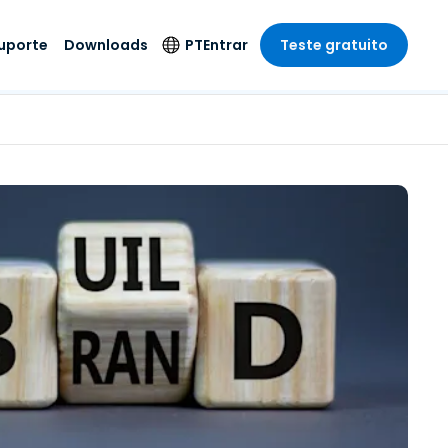
uporte
Downloads
PT
Entrar
Teste gratuito
r
r
s
te
Produtos de
Idioma
Segurança
remoto de
o
o
e técnico
English
rial e
Antivírus
Entretenimento
Entretenimento
 do Sistema
Deutsch
oto com
Detecção e
dade de
Español
Resposta de
to
Endpoint
pção On-
Français
el.
Foxpass Acesso e
e Sector Público
ia
Italiano
Controle Wi-Fi
ra e Design
Nederlands
Espaço de Trabalho
dade e Finanças
Seguro Zero Trust
Português
s os Setores
Shield (Anti-fraude)
简体中文
繁體中文