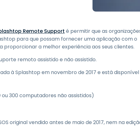
Suporte de Campo
Acesso Remoto via
RDP/SSH/VNC
Trabalho à Distância com
plashtop Remote Support
é permitir que as organizaçõe
a Wacom
lashtop para que possam fornecer uma aplicação com o
Laboratórios Remotos
 proporcionar a melhor experiência aos seus clientes.
Segurança de Endpoint
porte remoto assistido e não assistido.
Explore Todas as
Explore 
onada à Splashtop em novembro de 2017 e está disponível
Necessidades
indústria
 ou 300 computadores não assistidos)
SOS original vendido antes de maio de 2017, nem na ediçã