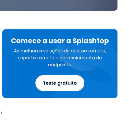
Todos os Produtos
日本語
한국어
ภาษาไทย
s
Bahasa
Comece a usar a Splashtop
As melhores soluções de acesso remoto,
suporte remoto e gerenciamento de
todas as
endpoints.
s
Teste gratuito
o