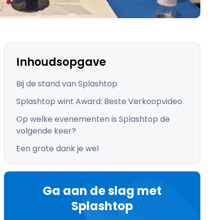
日本語
한국어
ภาษาไทย
Bahasa
Inhoudsopgave
Bij de stand van Splashtop
Splashtop wint Award: Beste Verkoopvideo
lle sectoren
Op welke evenementen is Splashtop de
volgende keer?
Een grote dank je wel
Ga aan de slag met
Splashtop