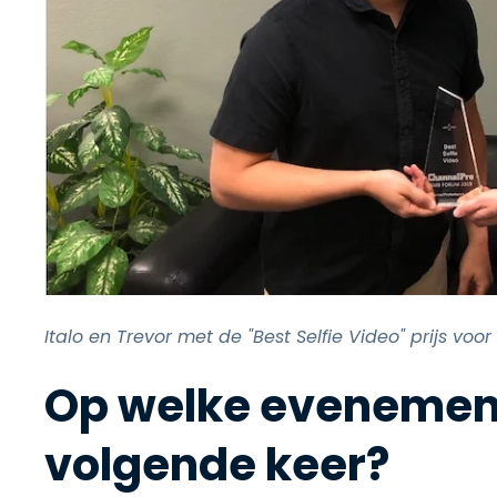
Italo en Trevor met de "Best Selfie Video" prijs voo
Op welke evenement
volgende keer?