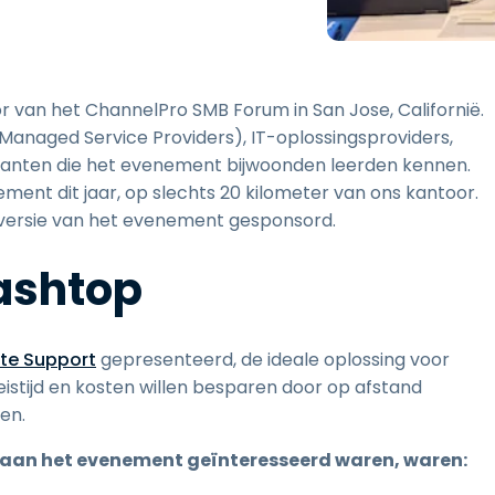
Ondersteuning op locatie
Remote access via
RDP/SSH/VNC
Op afstand werken met
van het ChannelPro SMB Forum in San Jose, Californië.
Wacom
Managed Service Providers), IT-oplossingsproviders,
Toegang op afstand voor
lanten die het evenement bijwoonden leerden kennen.
Labo's
ment dit jaar, op slechts 20 kilometer van ons kantoor.
Endpoint-beveiliging
-versie van het evenement gesponsord.
Ontdek alle behoeften
Ontdek a
lashtop
te Support
gepresenteerd, de ideale oplossing voor
eistijd en kosten willen besparen door op afstand
en.
 aan het evenement geïnteresseerd waren, waren: