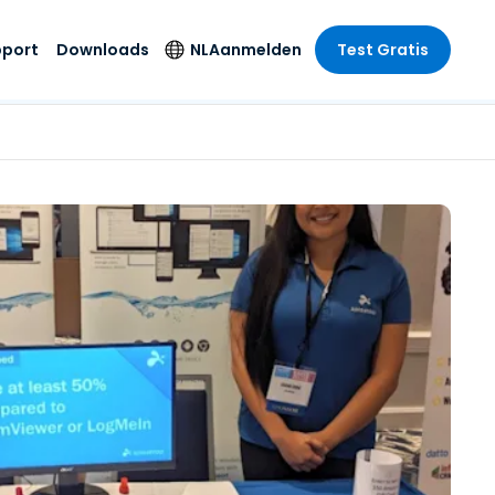
pport
Downloads
NL
Aanmelden
Test Gratis
 branche
 branche
Securityproducten
Taal
e remote
ondersteuning
s
s
Antivirus
English
mote
us
Entertainment
Entertainment
Endpointdetectie en
Deutsch
SSO en
-respons
e
idszorg
Español
id. On-
Foxpass Wifi Access
del
del
Français
& Control
& Publieke
gie
Zero Trust Secure
Italiano
Workspace
Nederlands
uur & Design
Shield (Anti-
Português
oplichting)
n & Accounting
le bedrijfstakken
简体中文
Alle producten
繁體中文