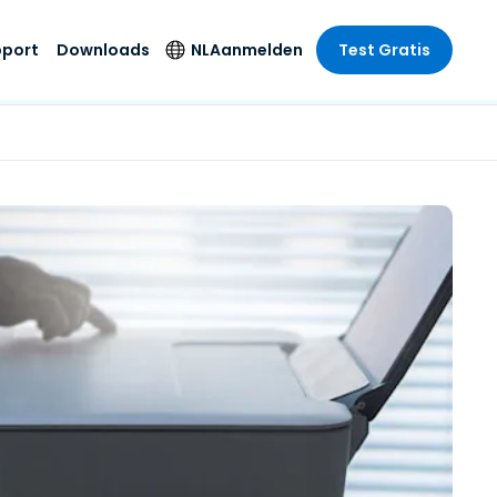
pport
Downloads
NL
Aanmelden
Test Gratis
 branche
 branche
Securityproducten
Taal
e remote
ondersteuning
s
s
Antivirus
English
mote
us
Entertainment
Entertainment
Endpointdetectie en
Deutsch
SSO en
-respons
e
idszorg
Español
id. On-
Foxpass Wifi Access
del
del
Français
& Control
& Publieke
gie
Zero Trust Secure
Italiano
Workspace
Nederlands
uur & Design
Shield (Anti-
Português
oplichting)
n & Accounting
le bedrijfstakken
简体中文
Alle producten
繁體中文