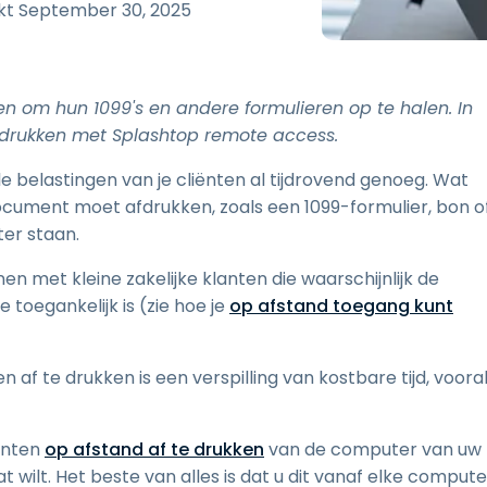
Ondersteuning op locatie
kt
September 30, 2025
Remote access via
RDP/SSH/VNC
Op afstand werken met
ten om hun 1099's en andere formulieren op te halen. In
Wacom
fdrukken met Splashtop remote access.
Toegang op afstand voor
Labo's
le belastingen van je cliënten al tijdrovend genoeg. Wat
Endpoint-beveiliging
ocument moet afdrukken, zoals een 1099-formulier, bon o
er staan.
Ontdek alle behoeften
Ontdek a
n met kleine zakelijke klanten die waarschijnlijk de
toegankelijk is (zie hoe je
op afstand toegang kunt
af te drukken is een verspilling van kostbare tijd, voora
enten
op afstand af te drukken
van de computer van uw
 wilt. Het beste van alles is dat u dit vanaf elke compute