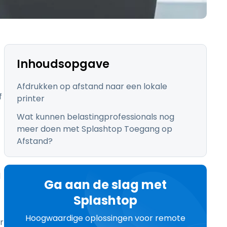
日本語
한국어
ภาษาไทย
Bahasa
Inhoudsopgave
Afdrukken op afstand naar een lokale
f
printer
Wat kunnen belastingprofessionals nog
lle sectoren
meer doen met Splashtop Toegang op
Afstand?
l
Ga aan de slag met
Splashtop
Hoogwaardige oplossingen voor remote
r