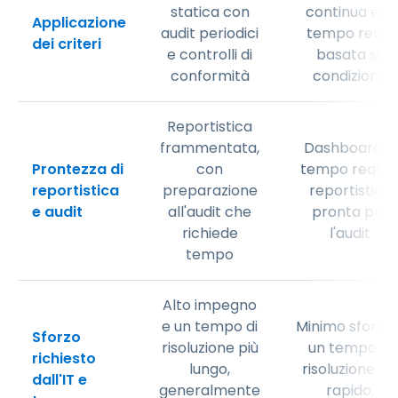
statica con
continua e in
Applicazione
audit periodici
tempo reale
dei criteri
e controlli di
basata su
conformità
condizione
Reportistica
frammentata,
Dashboard in
Prontezza di
con
tempo reale 
reportistica
preparazione
reportistica
e audit
all'audit che
pronta per
richiede
l'audit
tempo
Alto impegno
e un tempo di
Minimo sforzo 
Sforzo
risoluzione più
un tempo di
richiesto
lungo,
risoluzione pi
dall'IT e
generalmente
rapido,