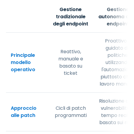
Gestione
Gestione
tradizionale
autonoma deg
degli endpoint
endpoint
Proattivo e
guidato da
Reattivo,
Principale
politiche,
manuale e
modello
utilizzando
basato su
operativo
l'automazion
ticket
piuttosto che i
lavoro manual
Risoluzione del
Approccio
Cicli di patch
vulnerabilità i
alle patch
programmati
tempo reale 
basata sui risc