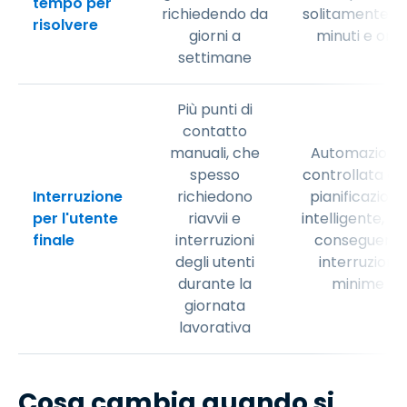
tempo per
richiedendo da
solitamente tr
risolvere
giorni a
minuti e ore
settimane
Più punti di
contatto
manuali, che
Automazione
spesso
controllata co
Interruzione
richiedono
pianificazione
per l'utente
riavvii e
intelligente, c
finale
interruzioni
conseguenti
degli utenti
interruzioni
durante la
minime
giornata
lavorativa
Cosa cambia quando si