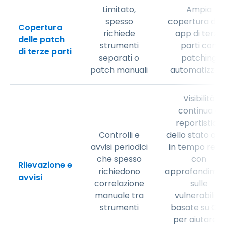
Limitato,
Ampia
spesso
copertura dell
Copertura
richiede
app di terze
delle patch
strumenti
parti con
di terze parti
separati o
patching
patch manuali
automatizzat
Visibilità
continua e
reportistica
Controlli e
dello stato qua
avvisi periodici
in tempo reale
che spesso
con
Rilevazione e
richiedono
approfondimen
avvisi
correlazione
sulle
manuale tra
vulnerabilità
strumenti
basate su CV
per aiutare a