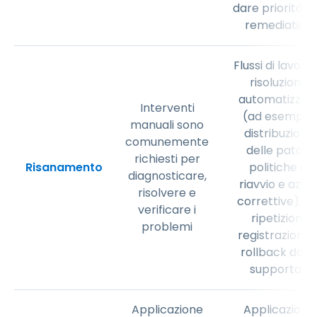
dare priorità al
remediation
Flussi di lavoro 
risoluzione
automatizzat
Interventi
(ad esempio:
manuali sono
distribuzione
comunemente
delle patch,
richiesti per
Risanamento
politiche di
diagnosticare,
riavvio e azion
risolvere e
correttive), pi
verificare i
ripetizioni,
problemi
registrazione 
rollback dove
supportati
Applicazione
Applicazione