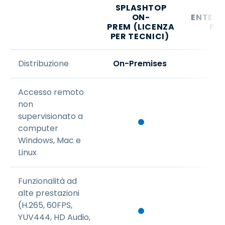
SPLASHTOP
SP
ON-
ENTERP
PREM
(LICENZA
PER
PER TECNICI)
Distribuzione
On-Premises
Accesso remoto
non
supervisionato a
computer
Windows, Mac e
Linux
Funzionalità ad
alte prestazioni
(H.265, 60FPS,
YUV444, HD Audio,