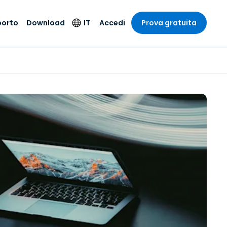
porto
Download
IT
Accedi
Prova gratuita
stria
stria
to
Prodotti per la
Lingua
sicurezza
o e un
e
e
o tecnico
English
oto di
Antivirus
intrattenimento
intrattenimento
l sistema
Deutsch
ale con
Rilevamento degli
ità
a sanitaria
Español
endpoint e risposta
zione on-
ibile.
Français
Accesso e controllo
Wi-Fi Foxpass
ubblico e
ia
Italiano
ivo
Spazio di lavoro
Nederlands
sicuro Zero Trust
ura e Design
Português
Shield (Anti-scam)
 contabilità
 i settori
简体中文
繁體中文
Tutti i prodotti