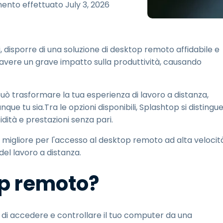
Supporto sul campo
ento effettuato
July 3, 2026
Accesso remoto tramite
RDP/SSH/VNC
Lavoro a distanza con
i, disporre di una soluzione di desktop remoto affidabile e
Wacom
vere un grave impatto sulla produttività, causando
Accesso remoto al
laboratorio
Sicurezza degli endpoint
uò trasformare la tua esperienza di lavoro a distanza,
ue tu sia.Tra le opzioni disponibili, Splashtop si distingu
Esplora tutte le esigenze
Esplora tu
idità e prestazioni senza pari.
migliore per l'accesso al desktop remoto ad alta velocit
el lavoro a distanza.
op remoto?
 di accedere e controllare il tuo computer da una