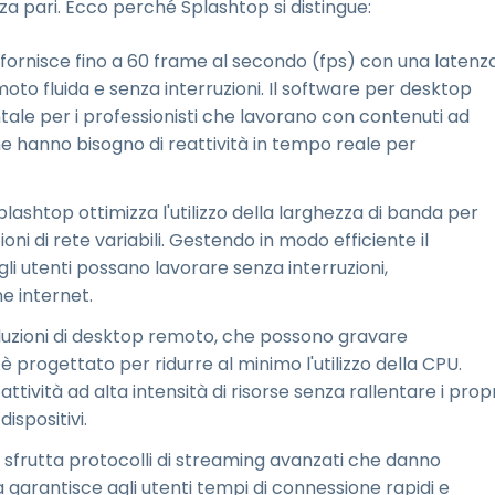
za pari. Ecco perché Splashtop si distingue:
 fornisce fino a 60 frame al secondo (fps) con una latenz
o fluida e senza interruzioni. Il software per desktop
le per i professionisti che lavorano con contenuti ad
che hanno bisogno di reattività in tempo reale per
Splashtop ottimizza l'utilizzo della larghezza di banda per
oni di rete variabili. Gestendo in modo efficiente il
li utenti possano lavorare senza interruzioni,
e internet.
soluzioni di desktop remoto, che possono gravare
 progettato per ridurre al minimo l'utilizzo della CPU.
ttività ad alta intensità di risorse senza rallentare i propr
ispositivi.
 sfrutta protocolli di streaming avanzati che danno
ia garantisce agli utenti tempi di connessione rapidi e