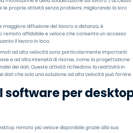
a motivazione e della soddisfazione sul lavoro. L'accesso
e le proprie attività senza problemi, migliorando la loro
e maggiore diffusione del lavoro a distanza, è
op remoto affidabile e veloce che consenta un accesso
uanto il lavoro in loco.
remoti ad alta velocità sono particolarmente importanti
esse e ad alta intensità di risorse, come la progettazione
nalisi dei dati. Queste attività richiedono la reattività in
i dati che solo una soluzione ad alta velocità può fornire.
il software per deskto
sktop remoto più veloce disponibile grazie alla sua