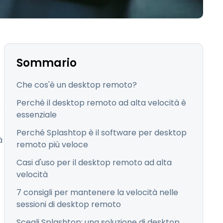
日本語
한국어
ภาษาไทย
Bahasa
Sommario
Che cos'è un desktop remoto?
Perché il desktop remoto ad alta velocità è
e
essenziale
tti i settori
Perché Splashtop è il software per desktop
à
remoto più veloce
Casi d'uso per il desktop remoto ad alta
velocità
7 consigli per mantenere la velocità nelle
sessioni di desktop remoto
Scegli Splashtop: una soluzione di desktop