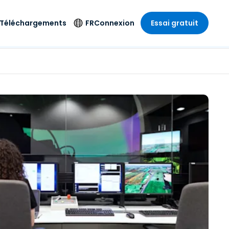
Téléchargements
FR
Connexion
Essai gratuit
strie
strie
Langue
Produits de
sécurité
s à
ique
n
n
res
English
ne
Antivirus
e
 Divertissements
 Divertissements
Deutsch
e de
Détection et
sionnelle
ecine
Español
réponse sur les
estion
terminaux
ce
ce
on sur
Français
e
Accès et contrôle
ation et secteur
gie
Italiano
Wi-Fi Foxpass
Nederlands
Espace de travail
ure & Design
sécurisé Zero Trust
Português
et comptabilité
 les secteurs
Shield (Anti-
简体中文
arnaque)
繁體中文