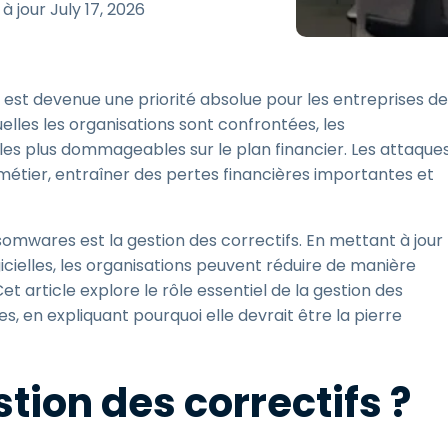
 à jour
July 17, 2026
Assistance sur le terrain
Accès à distance via
RDP/SSH/VNC
est devenue une priorité absolue pour les entreprises de
Travail à distance avec
Wacom
lles les organisations sont confrontées, les
les plus dommageables sur le plan financier. Les attaque
Accès virtuel aux salles
informatiques
étier, entraîner des pertes financières importantes et
Sécurité des points
terminaux
somwares est la gestion des correctifs. En mettant à jour
Voir tous
gicielles, les organisations peuvent réduire de manière
Voir tous les besoins
d’activit
et article explore le rôle essentiel de la gestion des
, en expliquant pourquoi elle devrait être la pierre
tion des correctifs ?