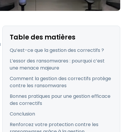
日本語
Tous les produits
한국어
ภาษาไทย
Bahasa
Table des matières
s
Qu’est-ce que la gestion des correctifs ?
L’essor des ransomwares : pourquoi c’est
une menace majeure
 les secteurs
Comment la gestion des correctifs protège
é
contre les ransomwares
Bonnes pratiques pour une gestion efficace
des correctifs
Conclusion
Renforcez votre protection contre les
ransomwares grâce à la gestion