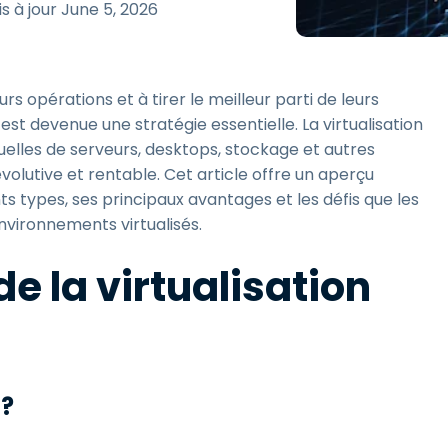
is à jour
June 5, 2026
Assistance sur le terrain
Accès à distance via
RDP/SSH/VNC
rs opérations et à tirer le meilleur parti de leurs
Travail à distance avec
Wacom
 est devenue une stratégie essentielle. La virtualisation
uelles de serveurs, desktops, stockage et autres
Accès virtuel aux salles
informatiques
 évolutive et rentable. Cet article offre un aperçu
nts types, ses principaux avantages et les défis que les
Sécurité des points
terminaux
environnements virtualisés.
Voir tous
e la virtualisation
Voir tous les besoins
d’activit
 ?