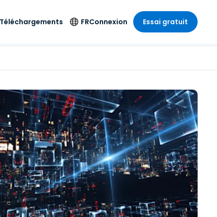
Téléchargements
FR
Connexion
Essai gratuit
strie
strie
Langue
Produits de
sécurité
s à
ique
n
n
res
English
ne
Antivirus
e
 Divertissements
 Divertissements
Deutsch
e de
Détection et
sionnelle
ecine
Español
réponse sur les
estion
terminaux
ce
ce
on sur
Français
e
Accès et contrôle
ation et secteur
gie
Italiano
Wi-Fi Foxpass
Nederlands
Espace de travail
ure & Design
sécurisé Zero Trust
Português
et comptabilité
 les secteurs
Shield (Anti-
简体中文
arnaque)
繁體中文