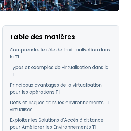
日本語
Tous les produits
한국어
ภาษาไทย
Bahasa
Table des matières
Comprendre le rôle de la virtualisation dans
la TI
Types et exemples de virtualisation dans la
 les secteurs
TI
é
Principaux avantages de la virtualisation
pour les opérations TI
Défis et risques dans les environnements TI
virtualisés
Exploiter les Solutions d'Accès à distance
pour Améliorer les Environnements TI