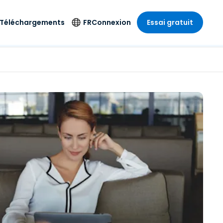
Téléchargements
FR
Connexion
Essai gratuit
strie
strie
Langue
Produits de
sécurité
s à
ique
n
n
res
English
ne
Antivirus
e
 Divertissements
 Divertissements
Deutsch
e de
Détection et
sionnelle
ecine
Español
réponse sur les
estion
terminaux
ce
ce
on sur
Français
e
Accès et contrôle
ation et secteur
gie
Italiano
Wi-Fi Foxpass
Nederlands
Espace de travail
ure & Design
sécurisé Zero Trust
Português
et comptabilité
 les secteurs
Shield (Anti-
简体中文
arnaque)
繁體中文