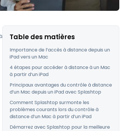
日本語
Tous les produits
한국어
ภาษาไทย
Bahasa
Table des matières
 à
Importance de l’accès à distance depuis un
iPad vers un Mac
4 étapes pour accéder à distance à un Mac
 les secteurs
à partir d’un iPad
é
Principaux avantages du contrôle à distance
d’un Mac depuis un iPad avec Splashtop
Comment Splashtop surmonte les
problèmes courants lors du contrôle à
distance d’un Mac à partir d’un iPad
Démarrez avec Splashtop pour la meilleure