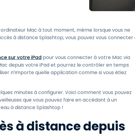
Assistance sur le terrain
Accès à distance via
RDP/SSH/VNC
re ordinateur Mac à tout moment, même lorsque vous ne
Travail à distance avec
Wacom
 d'accès à distance Splashtop, vous pouvez vous connecter
Accès virtuel aux salles
informatiques
ce sur votre iPad
pour vous connecter à votre Mac via
Sécurité des points
 Mac depuis votre iPad et pourrez le contrôler en temps
terminaux
tiliser n’importe quelle application comme si vous étiez
Voir tous
Voir tous les besoins
d’activit
elques minutes à configurer. Voici comment vous pouvez
illeuses que vous pouvez faire en accédant à un
reau à distance Splashtop !
ès à distance depuis