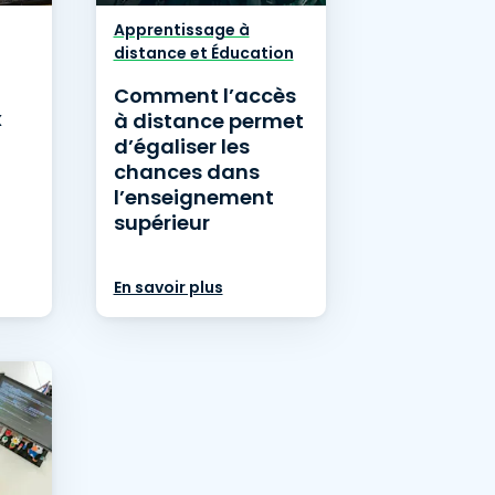
日本語
Tous les produits
Apprentissage à
한국어
distance et Éducation
ภาษาไทย
Comment l’accès
x
à distance permet
Bahasa
d’égaliser les
chances dans
l’enseignement
supérieur
 les secteurs
En savoir plus
é