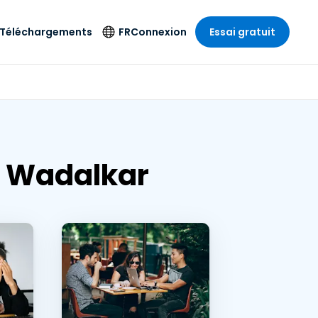
Téléchargements
FR
Connexion
Essai gratuit
strie
strie
Langue
Produits de
sécurité
s à
ique
n
n
res
English
ne
Antivirus
e
 Divertissements
 Divertissements
Deutsch
e de
Détection et
sionnelle
ecine
a Wadalkar
Español
réponse sur les
estion
terminaux
ce
ce
on sur
Français
e
Accès et contrôle
ation et secteur
gie
Italiano
Wi-Fi Foxpass
Nederlands
Espace de travail
ure & Design
sécurisé Zero Trust
Português
et comptabilité
 les secteurs
Shield (Anti-
简体中文
arnaque)
繁體中文