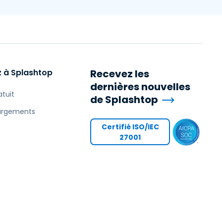
 à Splashtop
Recevez les
dernières nouvelles
atuit
de Splashtop
argements
Certifié ISO/IEC
27001