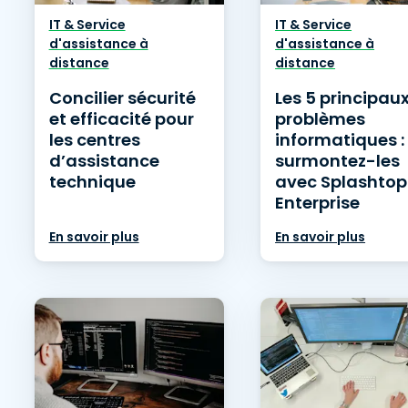
Assistance sur le terrain
IT & Service
IT & Service
d'assistance à
d'assistance à
Accès à distance via
distance
distance
RDP/SSH/VNC
Travail à distance avec
Concilier sécurité
Les 5 principau
Wacom
et efficacité pour
problèmes
les centres
informatiques :
Accès virtuel aux salles
informatiques
d’assistance
surmontez-les
technique
avec Splashtop
Sécurité des points
Enterprise
terminaux
Voir tous
En savoir plus
En savoir plus
Voir tous les besoins
d’activit