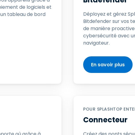
oiement de logiciels et
Assistance sur le terrain
Déployez et gérez Spl
d’un tableau de bord
Accès à distance via
Bitdefender sur vos t
RDP/SSH/VNC
de manière proactive
Travail à distance avec
cybersécurité avec u
Wacom
navigateur.
Accès virtuel aux salles
informatiques
Sécurité des points
En savoir plus
terminaux
Voir tous
Voir tous les besoins
d’activit
POUR SPLASHTOP ENTE
Connecteur
mporte où grâce à
Créez des ponts sécur