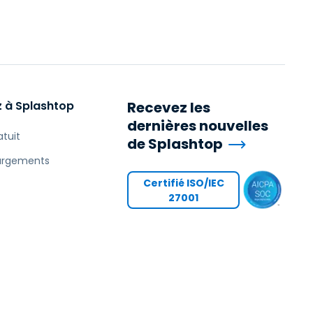
 à Splashtop
Recevez les
dernières nouvelles
atuit
de Splashtop
argements
Certifié ISO/IEC
27001