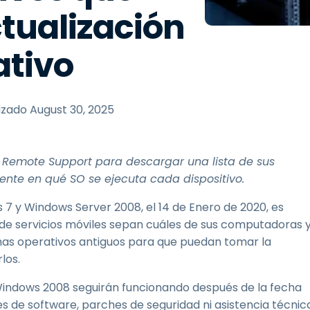
Soporte sobre el terreno
tualización
Acceso remoto a través
de RDP/SSH/VNC
ativo
Teletrabajar con Wacom
Acceso Remoto a
Laboratorio
izado
August 30, 2025
Seguridad del punto final
Explorar todas las
Explorar 
p Remote Support para descargar una lista de sus
necesidades
sectores
ente en qué SO se ejecuta cada dispositivo.
 7 y Windows Server 2008, el 14 de Enero de 2020, es
 de servicios móviles sepan cuáles de sus computadoras 
emas operativos antiguos para que puedan tomar la
los.
Windows 2008 seguirán funcionando después de la fecha
es de software, parches de seguridad ni asistencia técnic