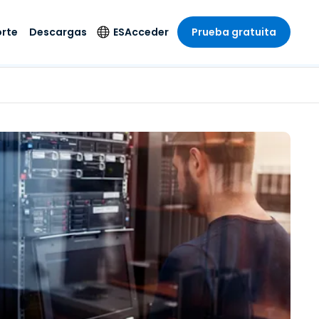
rte
Descargas
ES
Acceder
Prueba gratuita
stria
stria
s
Idioma
Productos de
seguridad
remoto de
écnico
n
n
English
ial y
Antivirus
l sistema
 entretenimiento
 entretenimiento
Deutsch
to con
Detección y
dad de
 médica
Español
respuesta de puntos
zada.
finales
 por menor
 por menor
isponible.
Français
Acceso y control de
y sector público
ía
Italiano
Wi-Fi de Foxpass
ura y Diseño
Nederlands
Espacio de trabajo
y contabilidad
seguro Zero Trust
Português
s los sectores
Shield (Antiestafa)
简体中文
繁體中文