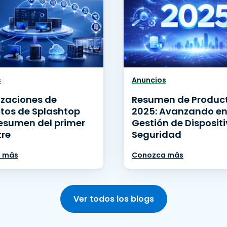
s
Anuncios
izaciones de
Resumen de Produc
tos de Splashtop
2025: Avanzando en
resumen del primer
Gestión de Dispositi
re
Seguridad
 más
Conozca más
Ver todos los blogs