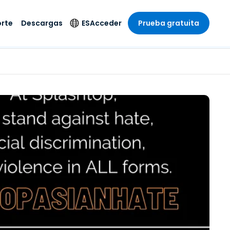
rte
Descargas
ES
Acceder
Prueba gratuita
stria
stria
s
Idioma
Productos de
seguridad
remoto de
écnico
n
n
English
ial y
Antivirus
l sistema
 entretenimiento
 entretenimiento
Deutsch
to con
Detección y
dad de
 médica
Español
respuesta de puntos
zada.
finales
 por menor
 por menor
isponible.
Français
Acceso y control de
y sector público
ía
Italiano
Wi-Fi de Foxpass
ura y Diseño
Nederlands
Espacio de trabajo
y contabilidad
seguro Zero Trust
Português
s los sectores
Shield (Antiestafa)
简体中文
繁體中文