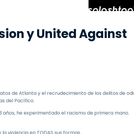
Soporte sobre el terreno
Acceso remoto a través
de RDP/SSH/VNC
Teletrabajar con Wacom
on y United Against
Acceso Remoto a
Laboratorio
Seguridad del punto final
Explorar todas las
Explorar 
necesidades
sectores
os de Atlanta y el recrudecimiento de los delitos de odi
s del Pacífico.
13 años, he experimentado el racismo de primera mano.
y la violencia en TODAS sus formas.