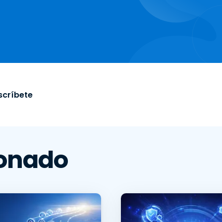
scríbete
ionado