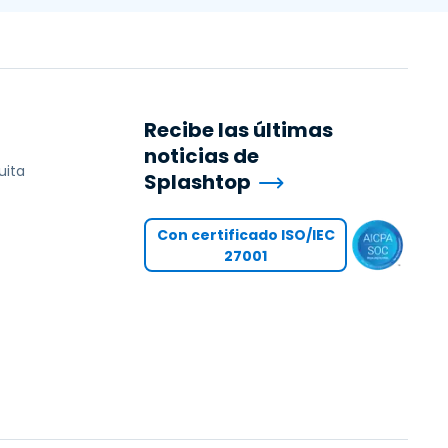
Recibe las últimas
noticias de
uita
Splashtop
Con certificado ISO/IEC
27001