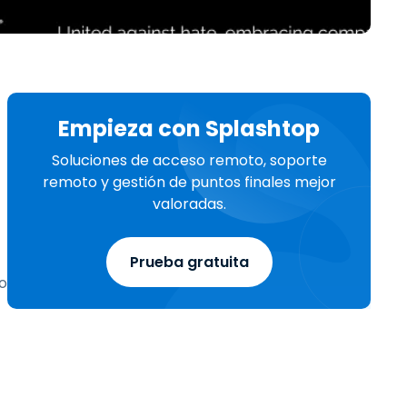
Todos los
日本語
productos
한국어
ภาษาไทย
Bahasa
Empieza con Splashtop
Soluciones de acceso remoto, soporte
remoto y gestión de puntos finales mejor
todos los
valoradas.
Prueba gratuita
o