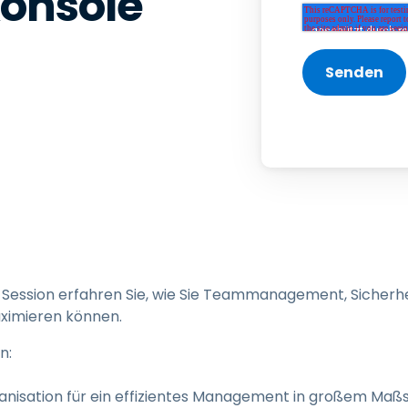
onsole
Vor-Ort-Unterstützung
Fernzugriff über
RDP/SSH/VNC
Fernarbeit mit Wacom
Fernzugriff auf Computer
einer Einrichtung
Endpunkt-Sicherheit
Alle Bedürfnisse
entdecken
Alle Bra
-Session erfahren Sie, wie Sie Teammanagement, Sicherhei
imieren können.
n:
nisation für ein effizientes Management in großem Maß