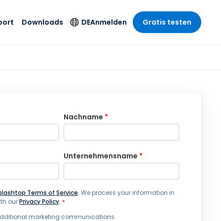
port
Downloads
DE
Anmelden
Gratis testen
anche
anche
-Unternehmen
Sicherheitsprodukte
Sprache
riff der
er Support
wesen
wesen
Antivirus
English
sse und
tus
nd Unterhaltung
nd Unterhaltung
Endpunkterkennung
Deutsch
t SSO
und -reaktion
r
itswesen
Español
Nachname
*
 On-
Foxpass Wi-Fi Zugriff
del
del
Français
und Kontrolle
gen und
gie
Sicherer Zero-Trust-
Italiano
her Sektor
Arbeitsbereich
Unternehmensname
*
Nederlands
ur und Design
Shield (Anti-Betrug)
Português
nchen anzeigen
 & Buchhaltung
plashtop Terms of Service
. We process your information in
简体中文
Alle Produkte
th our
Privacy Policy
.
*
繁體中文
 additional marketing communications.