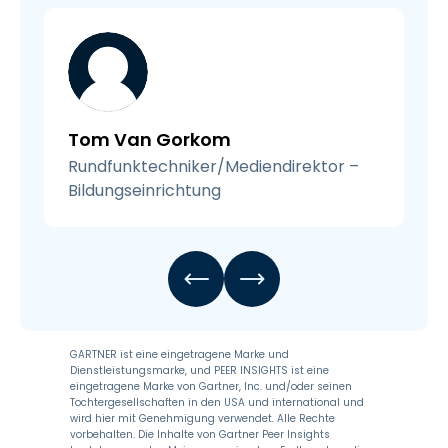
Tom Van Gorkom
Rundfunktechniker/Mediendirektor –
Bildungseinrichtung
GARTNER ist eine eingetragene Marke und
Dienstleistungsmarke, und PEER INSIGHTS ist eine
eingetragene Marke von Gartner, Inc. und/oder seinen
Tochtergesellschaften in den USA und international und
wird hier mit Genehmigung verwendet. Alle Rechte
vorbehalten. Die Inhalte von Gartner Peer Insights