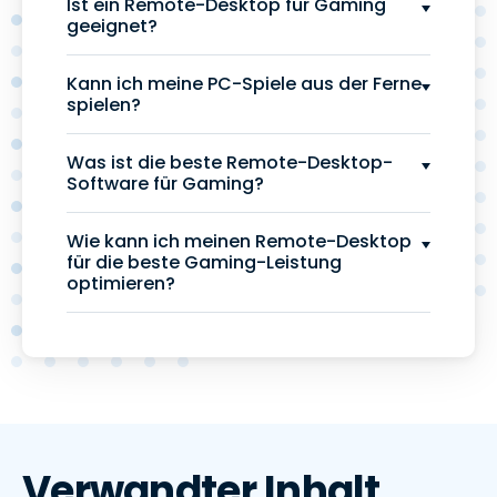
Ist ein Remote-Desktop für Gaming
geeignet?
Kann ich meine PC-Spiele aus der Ferne
spielen?
Was ist die beste Remote-Desktop-
Software für Gaming?
Wie kann ich meinen Remote-Desktop
für die beste Gaming-Leistung
optimieren?
Verwandter Inhalt