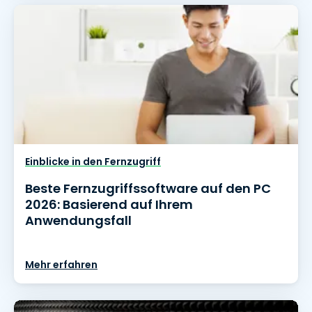
Einblicke in den Fernzugriff
Beste Fernzugriffssoftware auf den PC
2026: Basierend auf Ihrem
Anwendungsfall
Mehr erfahren