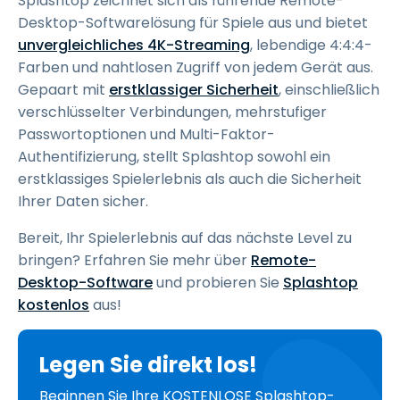
Splashtop zeichnet sich als führende Remote-
Desktop-Softwarelösung für Spiele aus und bietet
unvergleichliches 4K-Streaming
, lebendige 4:4:4-
Farben und nahtlosen Zugriff von jedem Gerät aus.
Gepaart mit
erstklassiger Sicherheit
, einschließlich
verschlüsselter Verbindungen, mehrstufiger
Passwortoptionen und Multi-Faktor-
Authentifizierung, stellt Splashtop sowohl ein
erstklassiges Spielerlebnis als auch die Sicherheit
Ihrer Daten sicher.
Bereit, Ihr Spielerlebnis auf das nächste Level zu
bringen? Erfahren Sie mehr über
Remote-
Desktop-Software
und probieren Sie
Splashtop
kostenlos
aus!
Legen Sie direkt los!
Beginnen Sie Ihre KOSTENLOSE Splashtop-