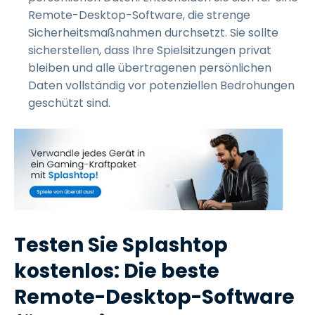
Remote-Desktop-Software, die strenge
Sicherheitsmaßnahmen durchsetzt. Sie sollte
sicherstellen, dass Ihre Spielsitzungen privat
bleiben und alle übertragenen persönlichen
Daten vollständig vor potenziellen Bedrohungen
geschützt sind.
Testen Sie Splashtop
kostenlos:
Die beste
Remote-Desktop-Software