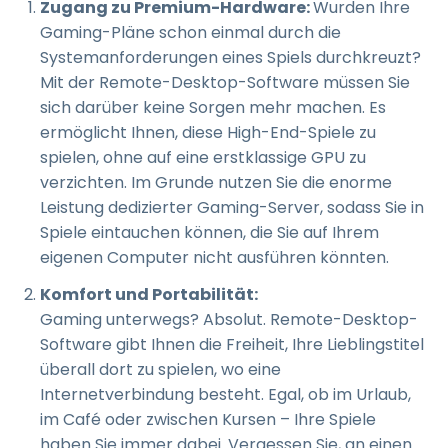
Zugang zu Premium-Hardware:
Wurden Ihre
Gaming-Pläne schon einmal durch die
Systemanforderungen eines Spiels durchkreuzt?
Mit der Remote-Desktop-Software müssen Sie
sich darüber keine Sorgen mehr machen. Es
ermöglicht Ihnen, diese High-End-Spiele zu
spielen, ohne auf eine erstklassige GPU zu
verzichten. Im Grunde nutzen Sie die enorme
Leistung dedizierter Gaming-Server, sodass Sie in
Spiele eintauchen können, die Sie auf Ihrem
eigenen Computer nicht ausführen könnten.
Komfort und Portabilität:
Gaming unterwegs? Absolut. Remote-Desktop-
Software gibt Ihnen die Freiheit, Ihre Lieblingstitel
überall dort zu spielen, wo eine
Internetverbindung besteht. Egal, ob im Urlaub,
im Café oder zwischen Kursen – Ihre Spiele
haben Sie immer dabei. Vergessen Sie, an einen