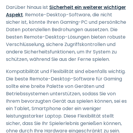
Darüber hinaus ist
Sicherheit ein weiterer wichtiger
Aspekt
. Remote-Desktop-Software, die nicht
sicher ist, könnte Ihren Gaming-PC und persönliche
Daten potenziellen Bedrohungen aussetzen. Die
besten Remote-Desktop-Lösungen bieten robuste
Verschlüsselung, sichere Zugriffskontrollen und
andere Sicherheitsfunktionen, um Ihr System zu
schützen, während Sie aus der Ferne spielen.
Kompatibilität und Flexibilität sind ebenfalls wichtig.
Die beste Remote-Desktop-Software für Gaming
sollte eine breite Palette von Geräten und
Betriebssystemen unterstützen, sodass Sie von
Ihrem bevorzugten Gerät aus spielen können, sei es
ein Tablet, Smartphone oder ein weniger
leistungsstarker Laptop. Diese Flexibilität stellt
sicher, dass Sie Ihr Spielerlebnis genießen können,
ohne durch Ihre Hardware eingeschränkt zu sein.