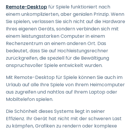
Remote-Desktop
für Spiele funktioniert nach
einem unkomplizierten, aber genialen Prinzip. Wenn
Sie spielen, verlassen Sie sich nicht auf die Hardware
Ihres eigenen Geräts, sondern verbinden sich mit
einem leistungsstarken Computer in einem
Rechenzentrum an einem anderen Ort. Das
bedeutet, dass Sie auf Hochleistungsrechner
zurückgreifen, die speziell für die Bewältigung
anspruchsvoller Spiele entwickelt wurden.
Mit Remote-Desktop für Spiele können Sie auch im
Urlaub auf alle Ihre Spiele von Ihrem Heimcomputer
aus zugreifen und nahtlos auf Ihrem Laptop oder
Mobiltelefon spielen.
Die Schönheit dieses Systems liegt in seiner
Effizienz. Ihr Gerät hat nicht mit der schweren Last
zu kämpfen, Grafiken zu rendern oder komplexe