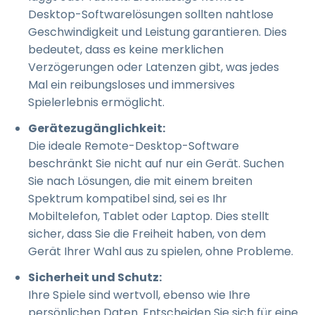
Desktop-Softwarelösungen sollten nahtlose
Geschwindigkeit und Leistung garantieren. Dies
bedeutet, dass es keine merklichen
Verzögerungen oder Latenzen gibt, was jedes
Mal ein reibungsloses und immersives
Spielerlebnis ermöglicht.
Gerätezugänglichkeit:
Die ideale Remote-Desktop-Software
beschränkt Sie nicht auf nur ein Gerät. Suchen
Sie nach Lösungen, die mit einem breiten
Spektrum kompatibel sind, sei es Ihr
Mobiltelefon, Tablet oder Laptop. Dies stellt
sicher, dass Sie die Freiheit haben, von dem
Gerät Ihrer Wahl aus zu spielen, ohne Probleme.
Sicherheit und Schutz:
Ihre Spiele sind wertvoll, ebenso wie Ihre
persönlichen Daten. Entscheiden Sie sich für eine