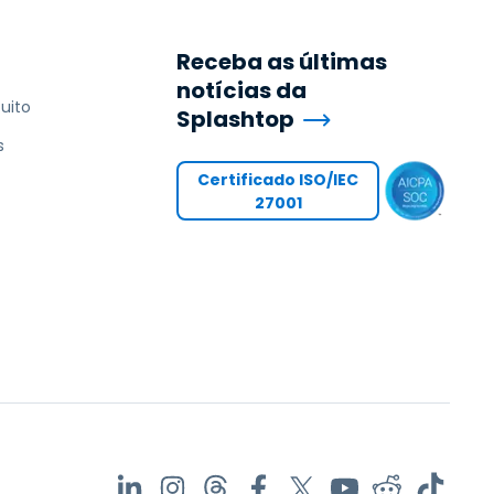
Receba as últimas
notícias da
uito
Splashtop
s
Certificado ISO/IEC
27001