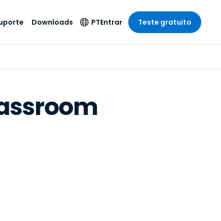
uporte
Downloads
PT
Entrar
Teste gratuito
r
r
s
te
Produtos de
Idioma
Segurança
remoto de
o
o
e técnico
English
rial e
Antivírus
lassroom
Entretenimento
Entretenimento
 do Sistema
Deutsch
oto com
Detecção e
dade de
Español
Resposta de
to
Endpoint
pção On-
Français
el.
Foxpass Acesso e
e Sector Público
ia
Italiano
Controle Wi-Fi
ra e Design
Nederlands
Espaço de Trabalho
dade e Finanças
Seguro Zero Trust
Português
s os Setores
Shield (Anti-fraude)
简体中文
繁體中文