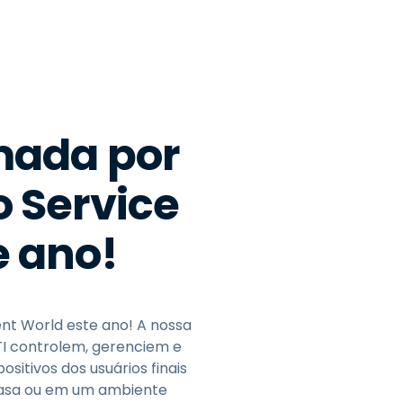
Todos os Produtos
日本語
한국어
ภาษาไทย
Bahasa
mada por
o Service
todas as
s
 ano!
nt World este ano! A nossa
 TI controlem, gerenciem e
tivos dos usuários finais
casa ou em um ambiente