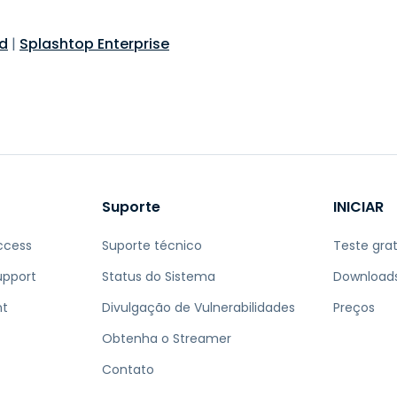
d
|
Splashtop Enterprise
Suporte
INICIAR
ccess
Suporte técnico
Teste grat
upport
Status do Sistema
Download
nt
Divulgação de Vulnerabilidades
Preços
Obtenha o Streamer
Contato