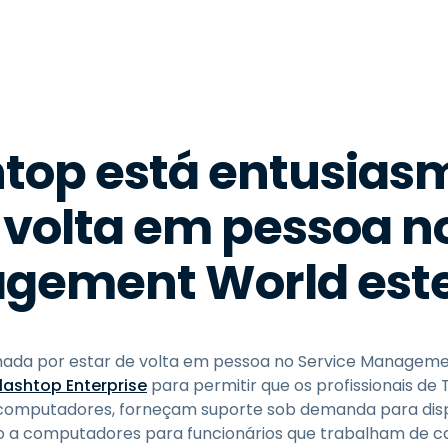
Suporte de Campo
Acesso Remoto via
RDP/SSH/VNC
Trabalho à Distância com
a Wacom
Laboratórios Remotos
htop está entusias
Segurança de Endpoint
 volta em pessoa n
Explore Todas as
Explore 
Necessidades
indústria
gement World este
mada por estar de volta em pessoa no Service Manageme
lashtop Enterprise
para permitir que os profissionais de
putadores, forneçam suporte sob demanda para disposi
to a computadores para funcionários que trabalham de 