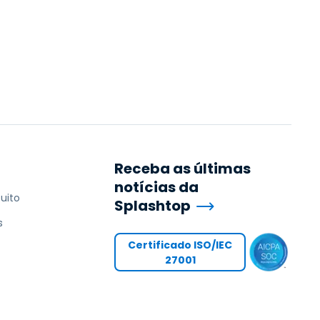
Receba as últimas
notícias da
uito
Splashtop
s
Certificado ISO/IEC
27001