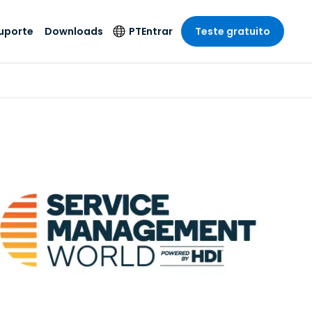
uporte
Downloads
PT
Entrar
Teste gratuito
r
r
s
te
Produtos de
Idioma
Segurança
remoto de
o
o
e técnico
English
rial e
Antivírus
Entretenimento
Entretenimento
 do Sistema
Deutsch
oto com
Detecção e
dade de
Español
Resposta de
to
Endpoint
pção On-
Français
el.
Foxpass Acesso e
e Sector Público
ia
Italiano
Controle Wi-Fi
ra e Design
Nederlands
Espaço de Trabalho
dade e Finanças
Seguro Zero Trust
Português
s os Setores
Shield (Anti-fraude)
简体中文
繁體中文