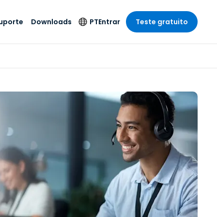
uporte
Downloads
PT
Entrar
Teste gratuito
r
r
s
te
Produtos de
Idioma
Segurança
remoto de
o
o
e técnico
English
rial e
Antivírus
Entretenimento
Entretenimento
 do Sistema
Deutsch
oto com
Detecção e
dade de
Español
Resposta de
to
Endpoint
pção On-
Français
el.
Foxpass Acesso e
e Sector Público
ia
Italiano
Controle Wi-Fi
ra e Design
Nederlands
Espaço de Trabalho
dade e Finanças
Seguro Zero Trust
Português
s os Setores
Shield (Anti-fraude)
简体中文
繁體中文