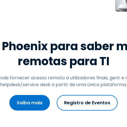
Suporte de Campo
Acesso Remoto via
RDP/SSH/VNC
Trabalho à Distância com
a Wacom
Laboratórios Remotos
 Phoenix para saber m
Segurança de Endpoint
remotas para TI
Explore Todas as
Explore 
Necessidades
indústria
de fornecer acesso remoto a utilizadores finais, gerir e 
helpdesk/service desk a partir de uma única plataforma.
Saiba mais
Registro de Eventos