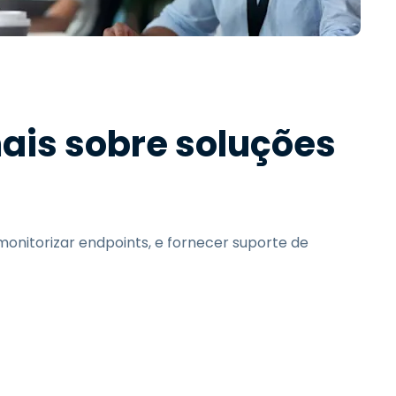
Todos os Produtos
日本語
한국어
ภาษาไทย
Bahasa
ais sobre soluções
todas as
s
monitorizar endpoints, e fornecer suporte de