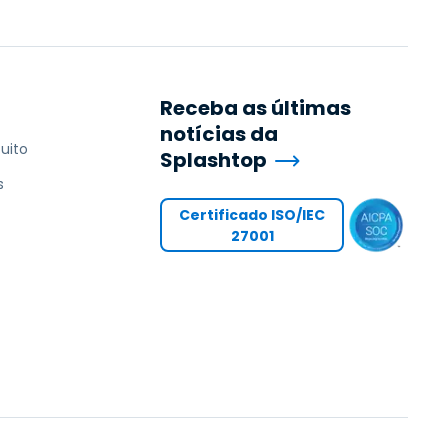
Receba as últimas
notícias da
uito
Splashtop
s
Certificado ISO/IEC
27001