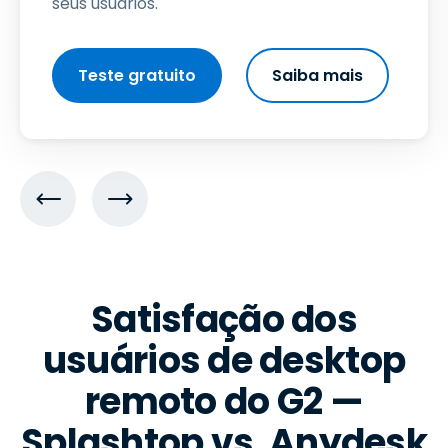
seus usuários.
Teste gratuito
Saiba mais
Satisfação dos
usuários de desktop
remoto do G2 —
Splashtop vs. Anydesk