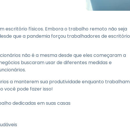
Suporte de Campo
Acesso Remoto via
RDP/SSH/VNC
Trabalho à Distância com
 escritório físicos. Embora o trabalho remoto não seja
a Wacom
desde que a pandemia forçou trabalhadores de escritório
Laboratórios Remotos
Segurança de Endpoint
uncionários não é a mesma desde que eles começaram a
negócios buscaram usar de diferentes medidas e
Explore Todas as
Explore 
Necessidades
indústria
ncionários.
ários a manterem sua produtividade enquanto trabalham
 você pode fazer isso!
rabalho dedicadas em suas casas
udáveis