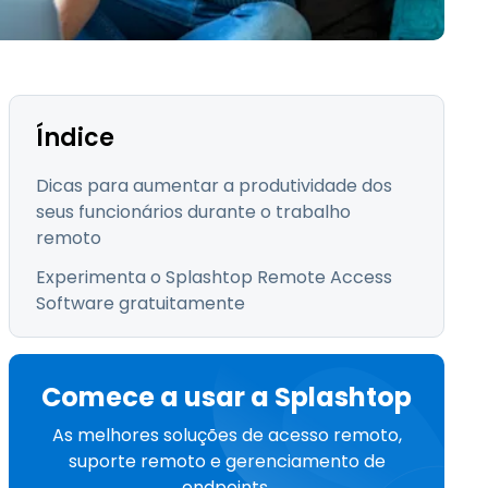
Todos os Produtos
日本語
한국어
ภาษาไทย
Bahasa
Índice
Dicas para aumentar a produtividade dos
seus funcionários durante o trabalho
todas as
remoto
s
Experimenta o Splashtop Remote Access
Software gratuitamente
Comece a usar a Splashtop
As melhores soluções de acesso remoto,
suporte remoto e gerenciamento de
endpoints.