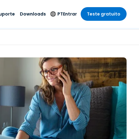
uporte
Downloads
PT
Entrar
Teste gratuito
r
r
s
te
Produtos de
Idioma
Segurança
remoto de
o
o
e técnico
English
rial e
Antivírus
Entretenimento
Entretenimento
 do Sistema
Deutsch
oto com
Detecção e
dade de
Español
Resposta de
to
Endpoint
pção On-
Français
el.
Foxpass Acesso e
e Sector Público
ia
Italiano
Controle Wi-Fi
ra e Design
Nederlands
Espaço de Trabalho
dade e Finanças
Seguro Zero Trust
Português
s os Setores
Shield (Anti-fraude)
简体中文
繁體中文