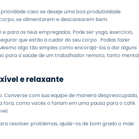
 prioridade caso se deseje uma boa produtividade.
u corpo, se alimentarem e descansarem bem.
e para os teus empregados. Pode ser yoga, exercício,
ssegurar que estão a cuidar do seu corpo. Podias fazer
Mesmo algo tão simples como encorajá-los a dar alguns
mo para a saúde de um trabalhador remoto, tanto menta
xível e relaxante
lho. Converse com sua equipe de maneira despreocupada,
a fora, como vocês o fariam em uma pausa para o café.
vel.
ra resolver problemas, ajude-os de bom grado o mais