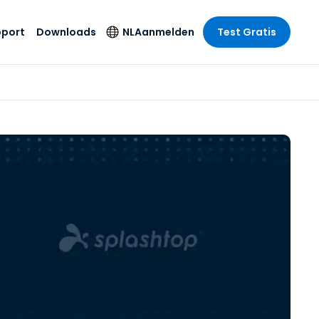
pport
Downloads
NL
Aanmelden
Test Gratis
 branche
 branche
Securityproducten
Taal
e remote
ondersteuning
s
s
Antivirus
English
mote
us
Entertainment
Entertainment
Endpointdetectie en
Deutsch
SSO en
-respons
e
idszorg
Español
id. On-
Foxpass Wifi Access
del
del
Français
& Control
& Publieke
gie
Zero Trust Secure
Italiano
Workspace
Nederlands
uur & Design
Shield (Anti-
Português
oplichting)
n & Accounting
le bedrijfstakken
简体中文
Alle producten
繁體中文