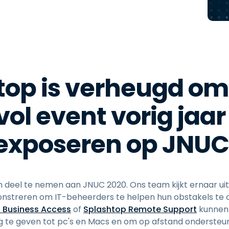
Ondersteuning op locatie
Remote access via
RDP/SSH/VNC
Op afstand werken met
Wacom
Toegang op afstand voor
top is verheugd om
Labo's
Endpoint-beveiliging
ol event vorig jaar
Ontdek alle behoeften
Ontdek a
exposeren op JNUC
m deel te nemen aan JNUC 2020. Ons team kijkt ernaar uit
nstreren om IT-beheerders te helpen hun obstakels te 
 Business Access
of
Splashtop Remote Support
kunnen
te geven tot pc's en Macs en om op afstand ondersteuni