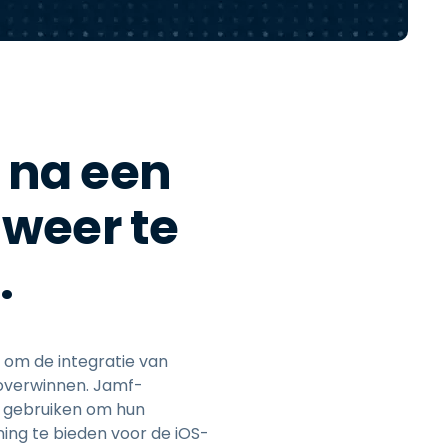
日本語
한국어
ภาษาไทย
Bahasa
 na een
 weer te
lle sectoren
.
 om de integratie van
overwinnen. Jamf-
 gebruiken om hun
ng te bieden voor de iOS-