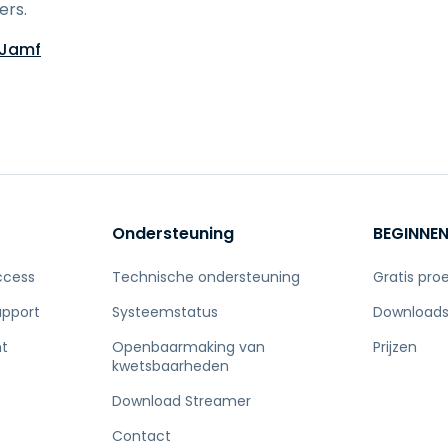
ers.
 Jamf
Ondersteuning
BEGINNE
ccess
Technische ondersteuning
Gratis pro
upport
Systeemstatus
Download
t
Openbaarmaking van
Prijzen
kwetsbaarheden
Download Streamer
Contact