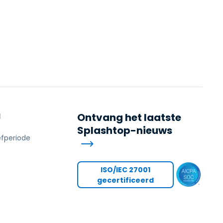
N
Ontvang het laatste
Splashtop-nieuws
efperiode
s
ISO/IEC 27001
gecertificeerd