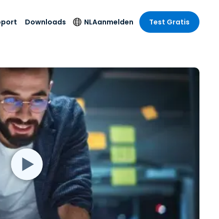
pport
Downloads
NL
Aanmelden
Test Gratis
 branche
 branche
Securityproducten
Taal
e remote
ondersteuning
s
s
Antivirus
English
mote
us
Entertainment
Entertainment
Endpointdetectie en
Deutsch
SSO en
-respons
e
idszorg
Español
id. On-
Foxpass Wifi Access
del
del
Français
& Control
& Publieke
gie
Zero Trust Secure
Italiano
Workspace
Nederlands
uur & Design
Shield (Anti-
Português
oplichting)
n & Accounting
le bedrijfstakken
简体中文
Alle producten
繁體中文