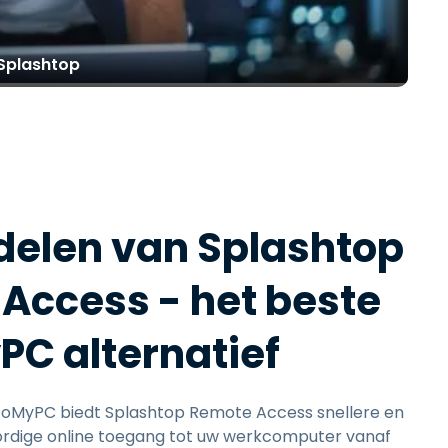
日本語
한국어
 Splashtop
ภาษาไทย
Bahasa
delen van Splashtop
lle sectoren
Access - het beste
C alternatief
oMyPC biedt Splashtop Remote Access snellere en
dige online toegang tot uw werkcomputer vanaf