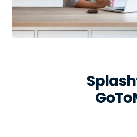
Splash
GoToM