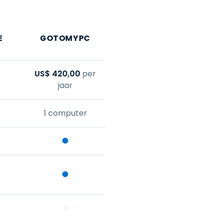
E
GOTOMYPC
US$
420
,
00
per
jaar
1 computer