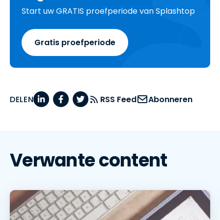
Start uw GRATIS proefperiode van Splashtop
Gratis proefperiode
DELEN
RSS Feed
Abonneren
Verwante content