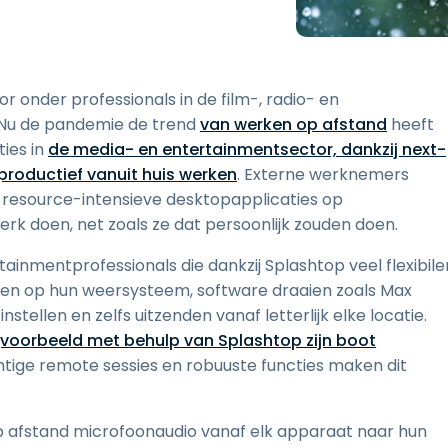
Ondersteuning op locatie
Remote access via
RDP/SSH/VNC
Op afstand werken met
r onder professionals in de film-, radio- en
Wacom
 Nu de pandemie de trend
van werken op afstand
heeft
Toegang op afstand voor
ies in
de media- en entertainmentsector, dankzij next-
Labo's
roductief vanuit huis werken
. Externe werknemers
Endpoint-beveiliging
 resource-intensieve desktopapplicaties op
 doen, net zoals ze dat persoonlijk zouden doen.
Ontdek alle behoeften
Ontdek a
inmentprofessionals die dankzij Splashtop veel flexibile
ggen op hun weersysteem, software draaien zoals Max
stellen en zelfs uitzenden vanaf letterlijk elke locatie.
ijvoorbeeld met behulp van Splashtop zijn boot
htige remote sessies en robuuste functies maken dit
p afstand microfoonaudio vanaf elk apparaat naar hun