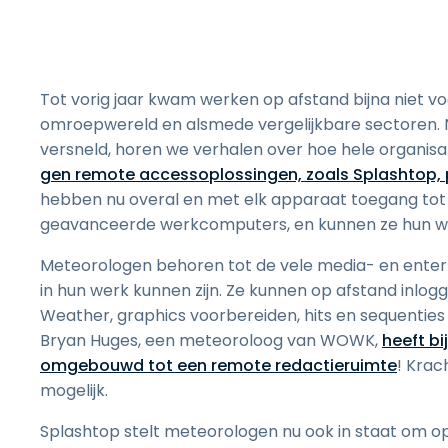
Tot vorig jaar kwam werken op afstand bijna niet voo
omroepwereld en alsmede vergelijkbare sectoren.
versneld, horen we verhalen over hoe hele organisat
gen remote accessoplossingen, zoals Splashtop, p
hebben nu overal en met elk apparaat toegang tot
geavanceerde werkcomputers, en kunnen ze hun werk
Meteorologen behoren tot de vele media- en enterta
in hun werk kunnen zijn. Ze kunnen op afstand inlo
Weather, graphics voorbereiden, hits en sequenties in
Bryan Huges, een meteoroloog van WOWK,
heeft b
omgebouwd tot een remote redactieruimte
! Krac
mogelijk.
Splashtop stelt meteorologen nu ook in staat om o