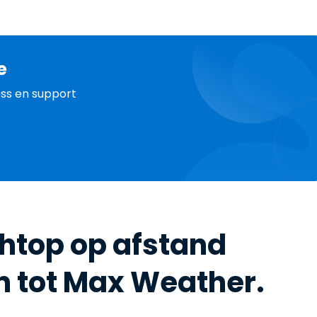
e
ss en support
shtop op afstand
n tot Max Weather.