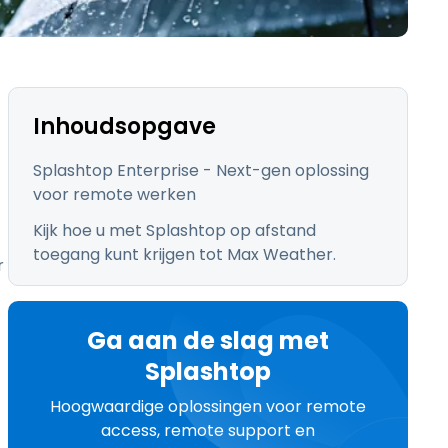
日本語
한국어
ภาษาไทย
Bahasa
Inhoudsopgave
Splashtop Enterprise - Next-gen oplossing
voor remote werken
Kijk hoe u met Splashtop op afstand
lle sectoren
toegang kunt krijgen tot Max Weather.
r
Ga aan de slag met
Splashtop
Hoogwaardige oplossingen voor remote
access, remote support en