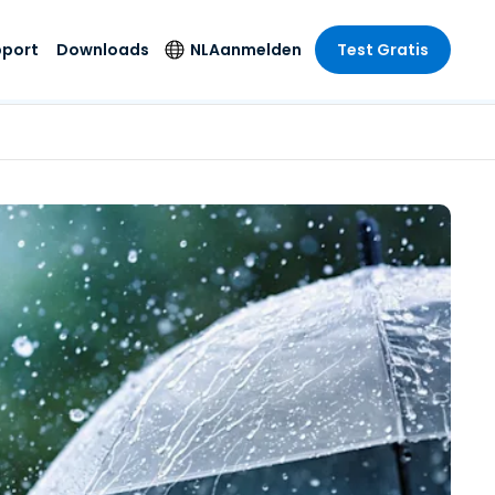
pport
Downloads
NL
Aanmelden
Test Gratis
 branche
 branche
Securityproducten
Taal
e remote
ondersteuning
s
s
Antivirus
English
mote
us
Entertainment
Entertainment
Endpointdetectie en
Deutsch
SSO en
-respons
e
idszorg
Español
id. On-
Foxpass Wifi Access
del
del
Français
& Control
& Publieke
gie
Zero Trust Secure
Italiano
Workspace
Nederlands
uur & Design
Shield (Anti-
Português
oplichting)
n & Accounting
le bedrijfstakken
简体中文
Alle producten
繁體中文