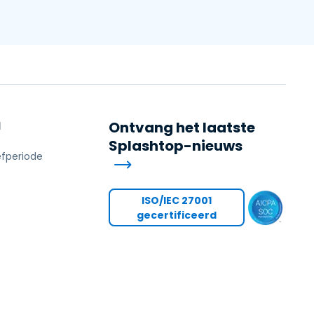
N
Ontvang het laatste
Splashtop-nieuws
efperiode
s
ISO/IEC 27001
gecertificeerd