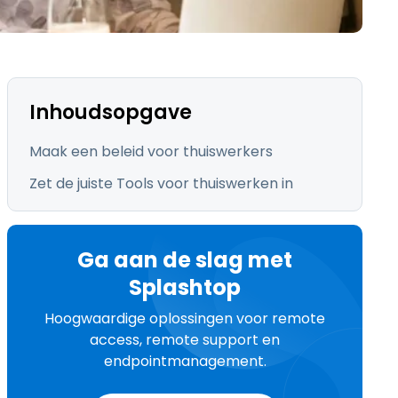
日本語
한국어
ภาษาไทย
Bahasa
Inhoudsopgave
Maak een beleid voor thuiswerkers
Zet de juiste Tools voor thuiswerken in
lle sectoren
Ga aan de slag met
Splashtop
Hoogwaardige oplossingen voor remote
access, remote support en
endpointmanagement.