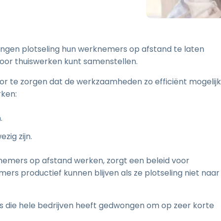
Ondersteuning op locatie
Remote access via
RDP/SSH/VNC
Op afstand werken met
gen plotseling hun werknemers op afstand te laten
Wacom
 voor thuiswerken kunt samenstellen.
Toegang op afstand voor
Labo's
rvoor te zorgen dat de werkzaamheden zo efficiënt mogelijk
Endpoint-beveiliging
rken:
Ontdek alle behoeften
Ontdek a
.
zig zijn.
rknemers op afstand werken, zorgt een beleid voor
ers productief kunnen blijven als ze plotseling niet naar
sis die hele bedrijven heeft gedwongen om op zeer korte