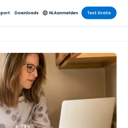
pport
Downloads
NL
Aanmelden
Test Gratis
 branche
 branche
Securityproducten
Taal
e remote
ondersteuning
s
s
Antivirus
English
mote
us
Entertainment
Entertainment
Endpointdetectie en
Deutsch
SSO en
-respons
e
idszorg
Español
id. On-
Foxpass Wifi Access
del
del
Français
& Control
& Publieke
gie
Zero Trust Secure
Italiano
Workspace
Nederlands
uur & Design
Shield (Anti-
Português
oplichting)
n & Accounting
le bedrijfstakken
简体中文
Alle producten
繁體中文