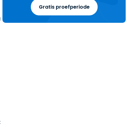
Gratis proefperiode
g
t