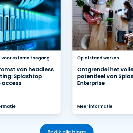
n voor externe toegang
Op afstand werken
komst van headless
Ontgrendel het voll
ing: Splashtop
potentieel van Spla
 access
Enterprise
ormatie
Meer informatie
Bekijk alle blogs