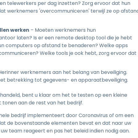
n telewerkers per dag inzetten? Zorg ervoor dat hun
ok dat werknemers 'overcommuniceren' terwijl ze op afstan
llen werken
– Moeten werknemers hun
oor laten? Is er een remote desktop tool die je hebt
un computers op afstand te benaderen? Welke apps
ommuniceren? Welke tools je ook hebt, zorg ervoor dat
Herinner werknemers aan het belang van beveiliging.
t met betrekking tot gegevens- en apparaatbeveiliging.
andeld, bent u klaar om het te testen op een kleine
 tonen aan de rest van het bedrijf.
t hele bedrijf implementeert door Coronavirus of om een
n dat de bovenstaande elementen bevat en dat naar uw
uw team reageert en pas het beleid indien nodig aan.