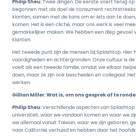
Philip Sheu:
Twee dingen. De eerste voert terug op o
begonnen met als doel de consument rechtstreeks i
klanten, samen met de kans om er iets aan te doen, 
komen. Het is een cliché, maar ons werk is veel mee
gemakkelijker maken. We hebben een diep gevoel v
klanten.
Het tweede punt zijn de mensen bij Splashtop. Hier 
vaardigheden en achtergronden. Onze cultuur is de k
voelt als een tweede familie, omdat we elkaar helpen
doen, maar ze zijn ook bescheiden en collegiaal. H
werken.
Gillian Miller: Wat is, om ons gesprek af te rond
Philip Sheu:
Verschillende aspecten van Splashtop 
universiteit, waar we vandaan komen en waar we zij
we allemaal vanuit Taiwan, waar we zijn geboren, geë
naar Californië verhuisd en hebben daar het hoofd