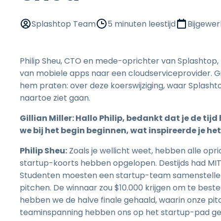
Splashtop Team
5 minuten leestijd
Bijgewe
Philip Sheu, CTO en mede-oprichter van Splashtop, h
van mobiele apps naar een cloudserviceprovider. Gi
hem praten: over deze koerswijziging, waar Splashto
naartoe ziet gaan.
Gillian Miller: Hallo Philip, bedankt dat je de
we bij het begin beginnen, wat inspireerde je h
Philip Sheu:
Zoals je wellicht weet, hebben alle op
startup-koorts hebben opgelopen. Destijds had MIT
Studenten moesten een startup-team samenstellen,
pitchen. De winnaar zou $10.000 krijgen om te best
hebben we de halve finale gehaald, waarin onze pit
teaminspanning hebben ons op het startup-pad ge