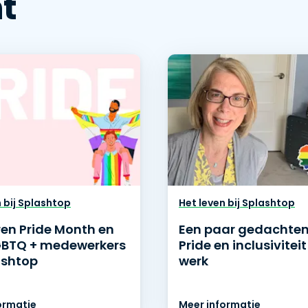
t
n bij Splashtop
Het leven bij Splashtop
ren Pride Month en
Een paar gedachten
GBTQ + medewerkers
Pride en inclusivitei
ashtop
werk
ormatie
Meer informatie