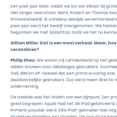
Een paar jaar later, nadat we los van elkaar bij gr
niet langer weerstaan. Mark, Robert en Thomas kw
firmwarebedrijf. Ik ontwierp destijds serverhardware
paar jaar werd het bedrijf overgenomen. We hebben
begonnen we met Splashtop zoals we het nu kenne
Gillian Miller: Dat is een mooi verhaal. Maar, h
veranderen?
Philip Sheu:
We waren vrij ruimdenkend op het gebi
wilden bouwen voor alledaagse gebruikers. Voorhee
Dell, IBM en HP. Hoewel dat een prima ervaring was
daadwerkelijke gebruikers. Dus werd meer directe 
onderneming.
De tweede was het vinden van een pijnpunt. Een pr
goed begrepen. Apple had net de iPad gelanceerd. He
immens populair werd. Elke iPad-gebruiker had nog
muziekverzameling, enz stonden. De app store kwam