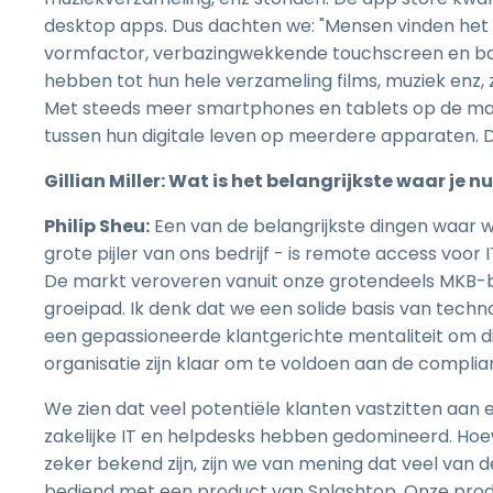
desktop apps. Dus dachten we: "Mensen vinden het m
vormfactor, verbazingwekkende touchscreen en bat
hebben tot hun hele verzameling films, muziek enz, 
Met steeds meer smartphones en tablets op de ma
tussen hun digitale leven op meerdere apparaten. D
Gillian Miller: Wat is het belangrijkste waar je 
Philip Sheu:
Een van de belangrijkste dingen waar we
grote pijler van ons bedrijf - is remote access voor 
De markt veroveren vanuit onze grotendeels MKB-ba
groeipad. Ik denk dat we een solide basis van tec
een gepassioneerde klantgerichte mentaliteit om die
organisatie zijn klaar om te voldoen aan de complia
We zien dat veel potentiële klanten vastzitten aan
zakelijke IT en helpdesks hebben gedomineerd. Hoe
zeker bekend zijn, zijn we van mening dat veel va
bediend met een product van Splashtop. Onze produc