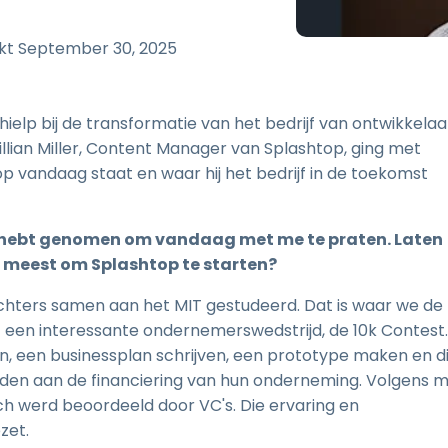
Ondersteuning op locatie
Remote access via
rkt
September 30, 2025
RDP/SSH/VNC
Op afstand werken met
Wacom
ielp bij de transformatie van het bedrijf van ontwikkelaa
Toegang op afstand voor
llian Miller, Content Manager van Splashtop, ging met
Labo's
p vandaag staat en waar hij het bedrijf in de toekomst
Endpoint-beveiliging
Ontdek alle behoeften
Ontdek a
 tijd hebt genomen om vandaag met me te praten. Laten
et meest om Splashtop te starten?
richters samen aan het MIT gestudeerd. Dat is waar we de
 een interessante ondernemerswedstrijd, de 10k Contest.
 een businessplan schrijven, een prototype maken en di
eden aan de financiering van hun onderneming. Volgens mi
ch werd beoordeeld door VC's. Die ervaring en
zet.