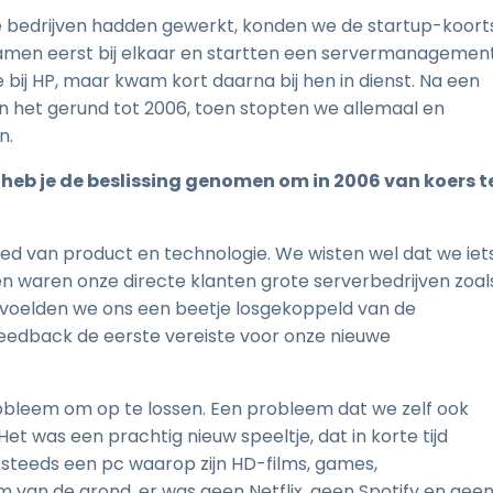
ote bedrijven hadden gewerkt, konden we de startup-koort
amen eerst bij elkaar en startten een servermanagemen
 bij HP, maar kwam kort daarna bij hen in dienst. Na een
 het gerund tot 2006, toen stopten we allemaal en
n.
oe heb je de beslissing genomen om in 2006 van koers t
ed van product en technologie. We wisten wel dat we iet
n waren onze directe klanten grote serverbedrijven zoal
, voelden we ons een beetje losgekoppeld van de
feedback de eerste vereiste voor onze nieuwe
obleem om op te lossen. Een probleem dat we zelf ook
t was een prachtig nieuw speeltje, dat in korte tijd
 steeds een pc waarop zijn HD-films, games,
 van de grond, er was geen Netflix, geen Spotify en gee