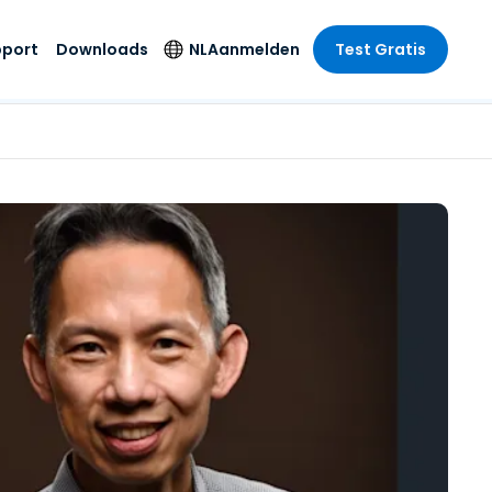
pport
Downloads
NL
Aanmelden
Test Gratis
 branche
 branche
Securityproducten
Taal
e remote
ondersteuning
s
s
Antivirus
English
mote
us
Entertainment
Entertainment
Endpointdetectie en
Deutsch
SSO en
-respons
e
idszorg
Español
id. On-
Foxpass Wifi Access
del
del
Français
& Control
& Publieke
gie
Zero Trust Secure
Italiano
Workspace
Nederlands
uur & Design
Shield (Anti-
Português
oplichting)
n & Accounting
le bedrijfstakken
简体中文
Alle producten
繁體中文