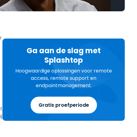
日本語
한국어
ภาษาไทย
Bahasa
r
Ga aan de slag met
Splashtop
Hoogwaardige oplossingen voor remote
lle sectoren
access, remote support en
endpointmanagement.
Gratis proefperiode
t
j