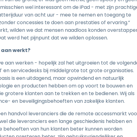
isschien wel interessant om de iPad - met zijn prachtig
terijduur van acht uur - mee te nemen en toegang te
zonder concessies te doen aan prestaties of ervaring.”
rkt, wilden we dat mensen naadloos konden overstappe
at werd het pijnpunt dat we wilden oplossen.
nu aan werkt?
 aan werken - hopelijk zal het uitgroeien tot de volgend
IT en servicedesks bij middelgrote tot grote organisaties.
sis is een uitdagend, maar opwindend en natuurlijk
hnologie en producten hebben om op voort te bouwen en
 grotere klanten aan te trekken en te bedienen. Wij als
nce- en beveiligingsbehoeften van zakelijke klanten.
 een handvol leveranciers die de remote accessmarkt voo
wel die leveranciers een lange geschiedenis hebben en
n de behoeften van hun klanten beter kunnen worden
ten presteren beter, zijn gebruiksvriendelijker en