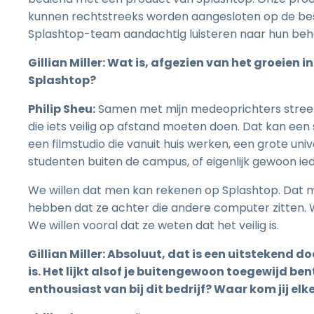
kunnen rechtstreeks worden aangesloten op de bes
Splashtop-team aandachtig luisteren naar hun beh
Gillian Miller: Wat is, afgezien van het groeien 
Splashtop?
Philip Sheu:
Samen met mijn medeoprichters streef 
die iets veilig op afstand moeten doen. Dat kan een 
een filmstudio die vanuit huis werken, een grote un
studenten buiten de campus, of eigenlijk gewoon ie
We willen dat men kan rekenen op Splashtop. Dat me
hebben dat ze achter die andere computer zitten. W
We willen vooral dat ze weten dat het veilig is.
Gillian Miller: Absoluut, dat is een uitstekend d
is. Het lijkt alsof je buitengewoon toegewijd be
enthousiast van bij dit bedrijf? Waar kom jij elk