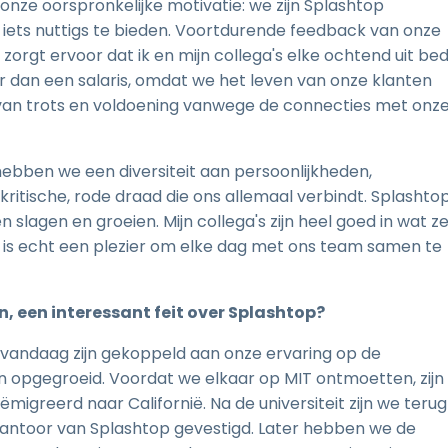
nze oorspronkelijke motivatie: we zijn Splashtop
ets nuttigs te bieden. Voortdurende feedback van onze
zorgt ervoor dat ik en mijn collega's elke ochtend uit be
r dan een salaris, omdat we het leven van onze klanten
an trots en voldoening vanwege de connecties met onz
hebben we een diversiteit aan persoonlijkheden,
ritische, rode draad die ons allemaal verbindt. Splashto
 slagen en groeien. Mijn collega's zijn heel goed in wat z
et is echt een plezier om elke dag met ons team samen te
en, een interessant feit over Splashtop?
vandaag zijn gekoppeld aan onze ervaring op de
n opgegroeid. Voordat we elkaar op MIT ontmoetten, zijn
migreerd naar Californië. Na de universiteit zijn we terug
kantoor van Splashtop gevestigd. Later hebben we de