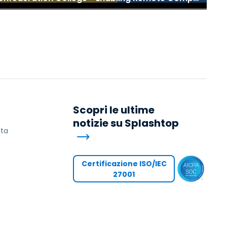
Scopri le ultime
notizie su Splashtop
ita
Certificazione ISO/IEC
27001