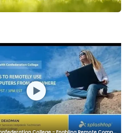
日本語
한국어
ภาษาไทย
Bahasa
tti i settori
SplashTalk with Confederation College - Enabling Remote Computer Labs with Splashtop