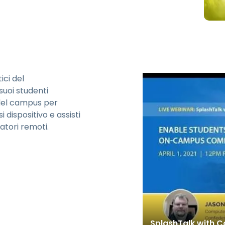
Supporto sul campo
Accesso remoto tramite
RDP/SSH/VNC
Lavoro a distanza con
Wacom
Accesso remoto al
laboratorio
ici del
uoi studenti
Sicurezza degli endpoint
el campus per
 dispositivo e assisti
Esplora tutte le esigenze
Esplora tu
atori remoti.