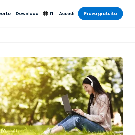
porto
Download
IT
Accedi
Prova gratuita
stria
stria
to
Prodotti per la
Lingua
sicurezza
o e un
e
e
o tecnico
English
oto di
Antivirus
intrattenimento
intrattenimento
l sistema
Deutsch
ale con
Rilevamento degli
ità
a sanitaria
Español
endpoint e risposta
zione on-
ibile.
Français
Accesso e controllo
Wi-Fi Foxpass
ubblico e
ia
Italiano
ivo
Spazio di lavoro
Nederlands
sicuro Zero Trust
ura e Design
Português
Shield (Anti-scam)
 contabilità
 i settori
简体中文
繁體中文
Tutti i prodotti