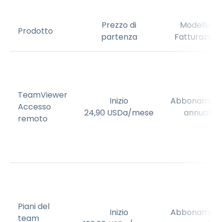
Prezzo di
Modello di
Prodotto
partenza
Fatturazion
TeamViewer
Inizio
Abbonamen
Accesso
24
,
90
USD
a/mese
annuale
remoto
Piani del
Inizio
Abbonamen
team