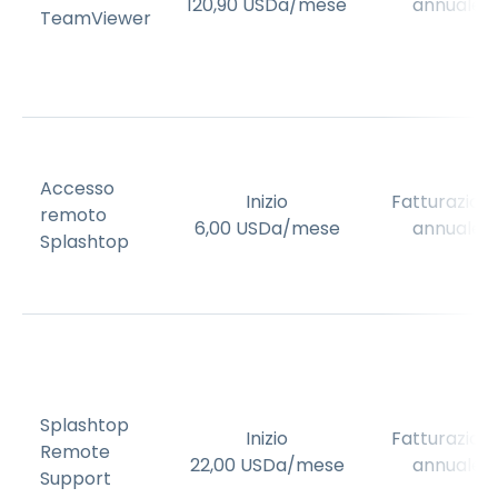
120
,
90
USD
a/mese
annuale
TeamViewer
Accesso
Inizio
Fatturazion
remoto
6
,
00
USD
a/mese
annuale
Splashtop
Splashtop
Inizio
Fatturazion
Remote
22
,
00
USD
a/mese
annuale
Support