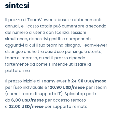
sintesi
Il prezzo di TeamViewer si basa su abbonamenti
annuali, e il costo totale può aumentare a seconda
del numero di utenti con licenza, sessioni
simultanee, dispositivi gestiti e componenti
aggiuntivi di cui il tuo team ha bisogno. TeamViewer
distingue anche tra casi d'uso per singolo utente,
team e impresa, quindi il prezzo dipende
fortemente da come si intende utilizzare la
piattaforma.
Il prezzo iniziale di TeamViewer è
24
,
90
USD
/mese
per l'uso individuale e
120
,
90
USD
/mese
per i team
(come i team di supporto IT). Splashtop parte
da
6
,
00
USD
/mese
per accesso remoto
o
22
,
00
USD
/mese
per supporto remoto.