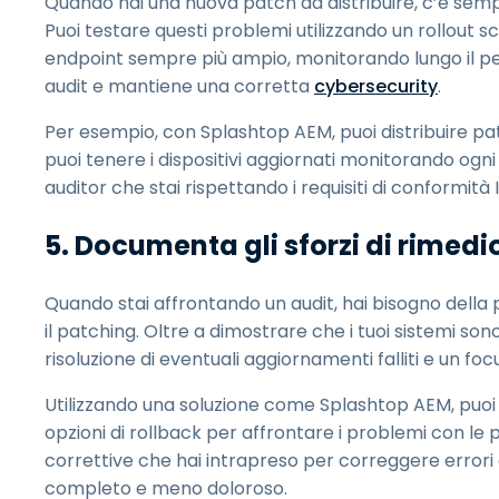
Quando hai una nuova patch da distribuire, c’è sempr
Puoi testare questi problemi utilizzando un rollout s
endpoint sempre più ampio, monitorando lungo il perc
audit e mantiene una corretta
cybersecurity
.
Per esempio, con Splashtop AEM, puoi distribuire pat
puoi tenere i dispositivi aggiornati monitorando ogni 
auditor che stai rispettando i requisiti di conformità I
5. Documenta gli sforzi di rimedi
Quando stai affrontando un audit, hai bisogno della 
il patching. Oltre a dimostrare che i tuoi sistemi so
risoluzione di eventuali aggiornamenti falliti e un foc
Utilizzando una soluzione come Splashtop AEM, puoi tr
opzioni di rollback per affrontare i problemi con le p
correttive che hai intrapreso per correggere errori d
completo e meno doloroso.