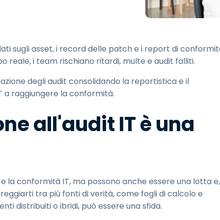
Supporto sul campo
Accesso remoto tramite
RDP/SSH/VNC
Lavoro a distanza con
ti sugli asset, i record delle patch e i report di conformi
Wacom
 reale, i team rischiano ritardi, multe e audit falliti.
Accesso remoto al
laboratorio
ione degli audit consolidando la reportistica e il
Sicurezza degli endpoint
T a raggiungere la conformità.
Esplora tutte le esigenze
Esplora tu
ne all'audit IT è una
za e la conformità IT, ma possono anche essere una lotta e,
giarti tra più fonti di verità, come fogli di calcolo e
ti distribuiti o ibridi, può essere una sfida.