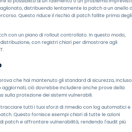
e la possibilità di un fallimento o un problema imprevist
caglionato, distribuendo lentamente la patch a un anello d
orso. Questo riduce il rischio di patch fallite prima degli
ch con un piano di rollout controllato. In questo modo,
distribuzione, con registri chiari per dimostrare agli
T.
o
prova che hai mantenuto gli standard di sicurezza, incluso
no aggiornati, ciò dovrebbe includere anche prove della
us sulla protezione dei sistemi vulnerabili.
acciare tutti i tuoi sforzi di rimedio con log automatici e
atch. Questo fornisce esempi chiari di tutte le azioni
i patch e affrontare vulnerabilità, rendendo l'audit più