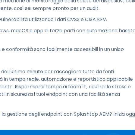
a metriche di monitoraggio della salute dei dispositivi, dell
ente, così sei sempre pronto per un audit.
vulnerabilità utilizzando i dati CVSS e CISA KEV.
ndows, macOS e app di terze parti con automazione basat
.
ch e conformità sono facilmente accessibili in un unico
dell'ultimo minuto per raccogliere tutto da fonti
tà in tempo reale, automazione e reportistica applicabile
ento. Risparmierai tempo ai team IT, ridurrai lo stress e
i in sicurezza i tuoi endpoint con una facilità senza
e la gestione degli endpoint con Splashtop AEM? Inizia ogg