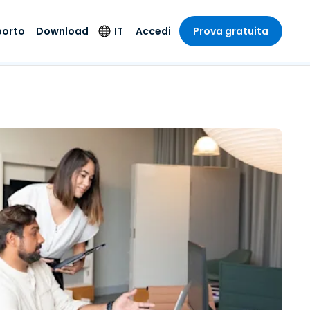
porto
Download
IT
Accedi
Prova gratuita
stria
stria
to
Prodotti di
Lingua
sicurezza
o e un
e
e
o tecnico
English
oto di
Antivirus
intrattenimento
intrattenimento
l sistema
Deutsch
ale con
Rilevamento degli
ità
a sanitaria
Español
endpoint e risposta
zione on-
ibile.
Français
Accesso e controllo
Wi-Fi Foxpass
ubblico e
ia
Italiano
ivo
Spazio di lavoro
Nederlands
sicuro Zero Trust
ura e Design
Português
Shield (Anti-scam)
 contabilità
 i settori
简体中文
繁體中文
Tutti i prodotti