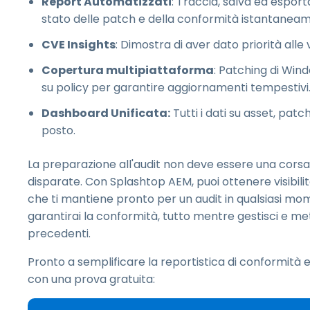
Report Automatizzati
: Traccia, salva ed esport
stato delle patch e della conformità istantaneam
CVE Insights
: Dimostra di aver dato priorità alle 
Copertura multipiattaforma
: Patching di Wi
su policy per garantire aggiornamenti tempestivi
Dashboard Unificata:
Tutti i dati su asset, pat
posto.
La preparazione all'audit non deve essere una corsa 
disparate. Con Splashtop AEM, puoi ottenere visibili
che ti mantiene pronto per un audit in qualsiasi mom
garantirai la conformità, tutto mentre gestisci e mett
precedenti.
Pronto a semplificare la reportistica di conformità 
con una prova gratuita: