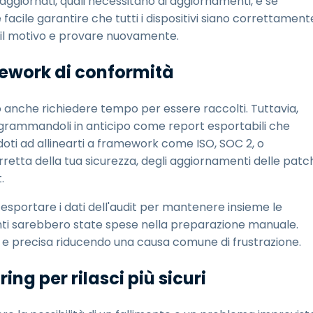
aggiornati, quali necessitano di aggiornamenti, e se
 facile garantire che tutti i dispositivi siano correttament
e il motivo e provare nuovamente.
amework di conformità
no anche richiedere tempo per essere raccolti. Tuttavia,
ogrammandoli in anticipo come report esportabili che
oti ad allinearti a framework come ISO, SOC 2, o
rretta della tua sicurezza, degli aggiornamenti delle patc
.
esportare i dati dell'audit per mantenere insieme le
enti sarebbero state spese nella preparazione manuale.
e e precisa riducendo una causa comune di frustrazione.
ing per rilasci più sicuri