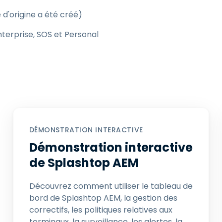
Assistance sur le terrain
 d'origine a été créé)
Accès à distance via
erprise, SOS et Personal
RDP/SSH/VNC
Travail à distance avec
Wacom
Accès virtuel aux salles
informatiques
Sécurité des points
terminaux
Voir tous
DÉMONSTRATION INTERACTIVE
Voir tous les besoins
d’activit
Démonstration interactive
de Splashtop AEM
Découvrez comment utiliser le tableau de
bord de Splashtop AEM, la gestion des
correctifs, les politiques relatives aux
terminaux, la surveillance, les alertes, la