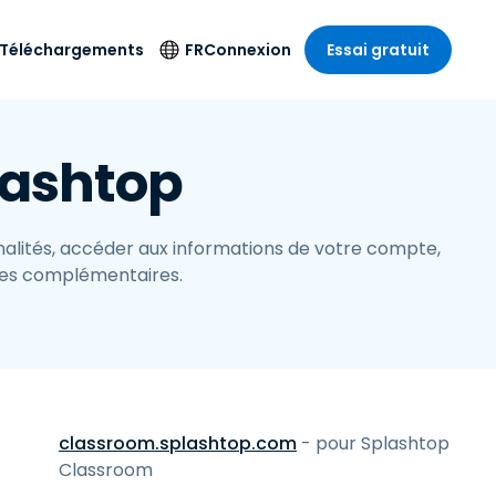
Téléchargements
FR
Connexion
Essai gratuit
strie
strie
Langue
Produits de
lashtop
sécurité
s à
ique
n
n
res
English
ne
Antivirus
e
 Divertissements
 Divertissements
Deutsch
e de
Détection et
sionnelle
nnalités, accéder aux informations de votre compte,
ecine
Español
réponse sur les
estion
les complémentaires.
terminaux
ce
ce
on sur
Français
e
Accès et contrôle
ation et secteur
gie
Italiano
Wi-Fi Foxpass
Nederlands
Espace de travail
ure & Design
sécurisé Zero Trust
Português
et comptabilité
 les secteurs
Shield (Anti-
简体中文
classroom.splashtop.com
- pour Splashtop
arnaque)
Classroom
繁體中文