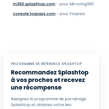
日本語
m360.splashtop.com
- pour Mirroring360
Tous les produits
한국어
console.foxpass.com
- pour Foxpass
ภาษาไทย
Bahasa
 les secteurs
PROGRAMME DE RÉFÉRENCE SPLASHTOP
é
Recommandez Splashtop
à vos proches et recevez
une récompense
Rejoignez le programme de parrainage
Splashtop et obtenez votre lien