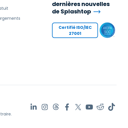
dernières nouvelles
atuit
de Splashtop
argements
Certifié ISO/IEC
27001
traire.