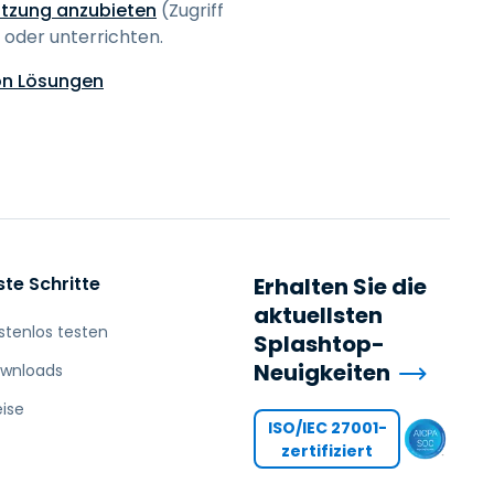
ützung anzubieten
(Zugriff
 oder unterrichten.
on Lösungen
ste Schritte
Erhalten Sie die
aktuellsten
stenlos testen
Splashtop-
Neuigkeiten
wnloads
eise
ISO/IEC 27001-
zertifiziert