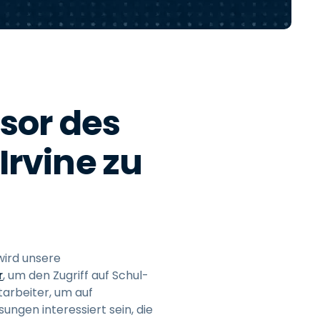
日本語
한국어
ภาษาไทย
Bahasa
nsor des
Irvine zu
nchen entdecken
wird unsere
r
, um den Zugriff auf Schul-
arbeiter, um auf
ngen interessiert sein, die