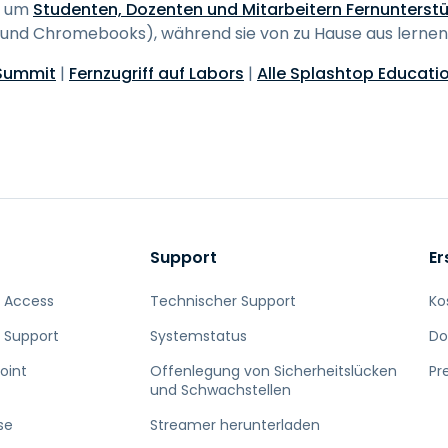
, um
Studenten, Dozenten und Mitarbeitern Fernunterst
 und Chromebooks), während sie von zu Hause aus lernen
 Summit
|
Fernzugriff auf Labors
|
Alle Splashtop Educati
Support
Er
 Access
Technischer Support
Ko
 Support
Systemstatus
Do
oint
Offenlegung von Sicherheitslücken
Pr
und Schwachstellen
se
Streamer herunterladen