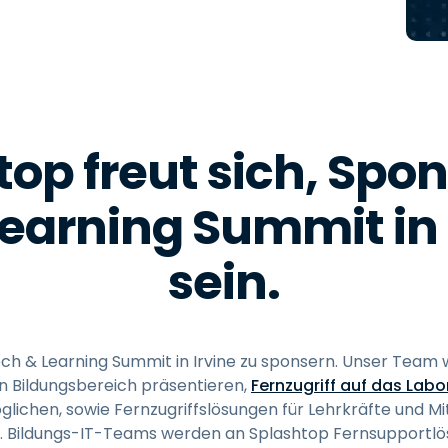
Vor-Ort-Unterstützung
Fernzugriff über
RDP/SSH/VNC
Fernarbeit mit Wacom
Fernzugriff auf Computer
einer Einrichtung
op freut sich, Spo
Endpunkt-Sicherheit
earning Summit in 
Alle Bedürfnisse
entdecken
Alle Bra
sein.
ech & Learning Summit in Irvine zu sponsern. Unser Team 
en Bildungsbereich präsentieren,
Fernzugriff auf das Labo
chen, sowie Fernzugriffslösungen für Lehrkräfte und Mit
 Bildungs-IT-Teams werden an Splashtop Fernsupportlösu