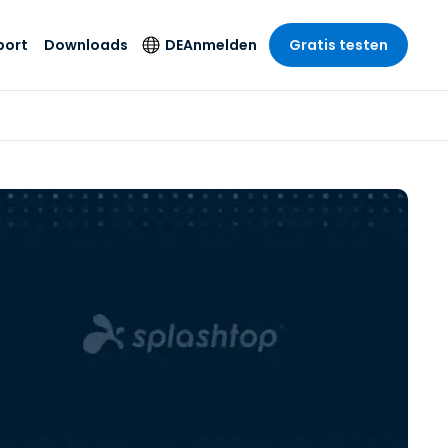
port
Downloads
DE
Anmelden
Gratis testen
anche
anche
-Unternehmen
Sicherheitsprodukte
Sprache
riff der
er Support
wesen
wesen
Antivirus
English
sse und
tus
nd Unterhaltung
nd Unterhaltung
Endpunkterkennung
Deutsch
t SSO
und -reaktion
r
itswesen
Español
 On-
Foxpass Wi-Fi Zugriff
del
del
Français
und Kontrolle
gen und
gie
Sicherer Zero-Trust-
Italiano
her Sektor
Arbeitsbereich
Nederlands
ur und Design
Shield (Anti-Betrug)
Português
nchen anzeigen
 & Buchhaltung
简体中文
Alle Produkte
繁體中文