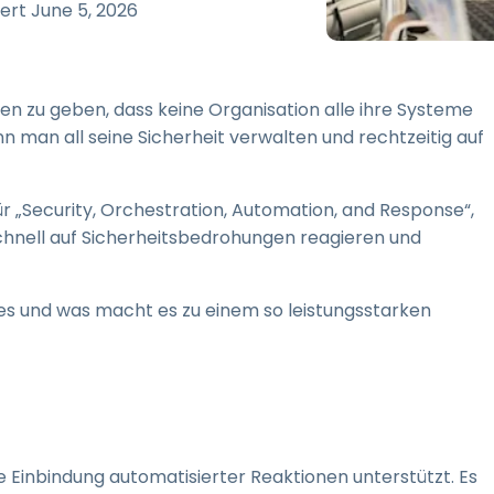
Vor-Ort-Unterstützung
iert
June 5, 2026
Fernzugriff über
RDP/SSH/VNC
Fernarbeit mit Wacom
n zu geben, dass keine Organisation alle ihre Systeme
Fernzugriff auf Computer
man all seine Sicherheit verwalten und rechtzeitig auf
einer Einrichtung
Endpunkt-Sicherheit
für „Security, Orchestration, Automation, and Response“,
chnell auf Sicherheitsbedrohungen reagieren und
Alle Bedürfnisse
entdecken
Alle Bra
t es und was macht es zu einem so leistungsstarken
e Einbindung automatisierter Reaktionen unterstützt. Es