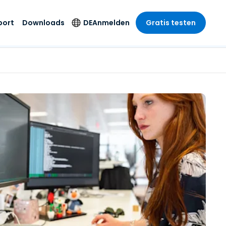
port
Downloads
DE
Anmelden
Gratis testen
anche
anche
-Unternehmen
Sicherheitsprodukte
Sprache
riff der
er Support
wesen
wesen
Antivirus
English
sse und
tus
nd Unterhaltung
nd Unterhaltung
Endpunkterkennung
Deutsch
t SSO
und -reaktion
r
itswesen
Español
 On-
Foxpass Wi-Fi Zugriff
del
del
Français
und Kontrolle
gen und
gie
Sicherer Zero-Trust-
Italiano
her Sektor
Arbeitsbereich
Nederlands
ur und Design
Shield (Anti-Betrug)
Português
nchen anzeigen
 & Buchhaltung
简体中文
Alle Produkte
繁體中文